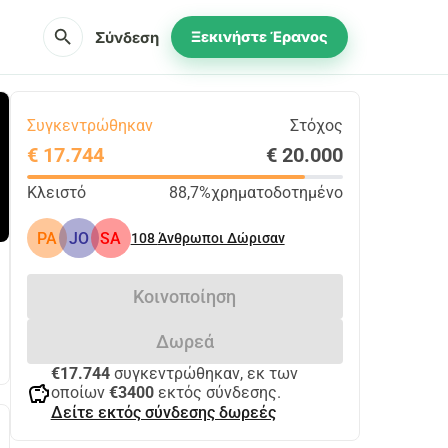
search
Σύνδεση
Ξεκινήστε Έρανος
Συγκεντρώθηκαν
Στόχος
€ 17.744
€ 20.000
Κλειστό
88,7%
χρηματοδοτημένο
PA
JO
SA
108
Άνθρωποι Δώρισαν
Κοινοποίηση
Δωρεά
€17.744
συγκεντρώθηκαν, εκ των
savings
οποίων
€3400
εκτός σύνδεσης.
Δείτε εκτός σύνδεσης δωρεές