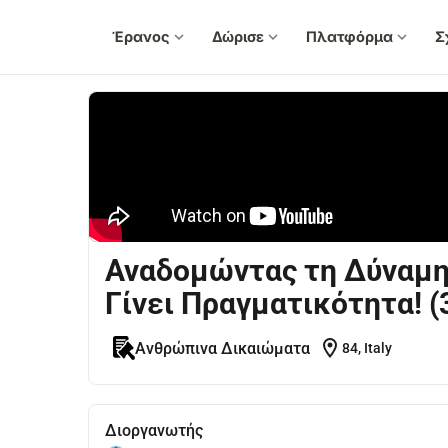
Έρανος
expand_more
Δώρισε
expand_more
Πλατφόρμα
expand_more
Σ
Αναδομώντας τη Δύναμη
Γίνει Πραγματικότητα! 
location_on
Ανθρώπινα Δικαιώματα
84, Italy
Διοργανωτής