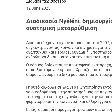
Διάβασε περισσότερα
καθώς και ακαδημαϊκούς, ερευνητές και καλλι
12 June 2025
Φόρουμ Νυελένι, ενωμένα για να τοποθετήσουν
προσκήνιο.
Διαδικασία Nyéléni: δημιουργί
Πολλά από αυτά τα δίκτυα είναι μέλη της Διεθ
συστημική μεταρρύθμιση
(IPC), που εκπροσωπούν πάνω από 6.000 οργα
Μαζί, έχουμε σχηματίσει μια Παγκόσμια Συντο
Δεκαεπτά χρόνια έχουν περάσει από το 2007, 
Το Centro Internazionale Crocevia, που ιδρύθη
συγκεντρώνοντας κοινωνικά κινήματα για την ε
χρημάτων εκ μέρους τους.
αναπτυχθεί και κερδίζει δυναμική, υποστηρίζο
ανθρώπινα δικαιώματα και την επισιτιστική κυ
Ο κόσμος βρίσκεται σε πρωτοφανή αναταραχή,
επικαλυπτόμενες κρίσεις. Χρειαζόμαστε μια α
διαμορφώνουμε τα δικά μας συστήματα τροφίμ
Γι' αυτό καλούμε σε μια νέα κινητοποίηση εντό
να οικοδομήσουμε την απάντησή μας σε παγκόσμ
τα κινήματα και τις οργανώσεις για την κλιματι
φεμινισμό και την κοινωνική και αλληλέγγυα ο
Εμείς, οι μικροί παραγωγοί τροφίμων και οι σύ