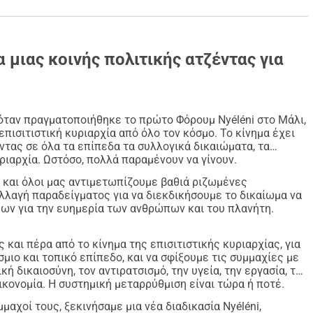
τέχνες, σχηματίζουν τον πυρήνα του 3ου Παγκόσμιου 
 την ατζέντα της συστημικής μεταρρύθμισης στο 
α μιας κοινής πολιτικής ατζέντας για
νούς Επιτροπής Σχεδιασμού για τη Διατροφική Κυριαρχία 
νώσεις και 300 εκατομμύρια παραγωγούς τροφίμων.
νιστική Επιτροπή για να οργανώσουμε το Φόρουμ Νυελένι.
όταν πραγματοποιήθηκε το πρώτο Φόρουμ Nyéléni στο Μάλι,
κε το 1958, φιλοξενεί αυτή την προσπάθεια συγκέντρωσης 
πισιτιστική κυριαρχία από όλο τον κόσμο. Το κίνημα έχει
ντας σε όλα τα επίπεδα τα συλλογικά δικαιώματα, τα
ριαρχία. Ωστόσο, πολλά παραμένουν να γίνουν.
 και όλοι μας αντιμετωπίζουμε βαθιά ριζωμένες
λλαγή παραδείγματος για να διεκδικήσουμε το δικαίωμα να
ων για την ευημερία των ανθρώπων και του πλανήτη.
ς και πέρα από το κίνημα της επισιτιστικής κυριαρχίας, για
ιο και τοπικό επίπεδο, και να σφίξουμε τις συμμαχίες με
κή δικαιοσύνη, τον αντιρατσισμό, την υγεία, την εργασία, τον
ικονομία. Η συστημική μεταρρύθμιση είναι τώρα ή ποτέ.
μμαχοί τους, ξεκινήσαμε μια νέα διαδικασία Nyéléni,