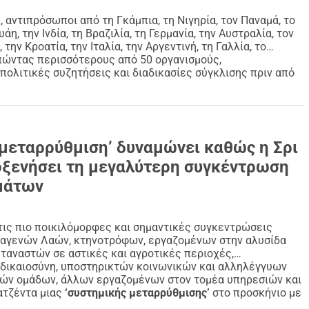
σεις.
, αντιπρόσωποι από τη Γκάμπια, τη Νιγηρία, τον Παναμά, το
πανδημίες, πολέμους και κλιματικές καταστροφές, η 
η, την Ινδία, τη Βραζιλία, τη Γερμανία, την Αυστραλία, τον
την Κροατία, την Ιταλία, την Αργεντινή, τη Γαλλία, το
 ποτέ.
πώντας περισσότερους από 50 οργανισμούς,
ων γραμμών στο κέντρο. Αυτή η εκστρατεία υποστηρίζει 
 πολιτικές συζητήσεις και διαδικασίες σύγκλισης πριν από
 υποδομή για ένα παγκόσμιο φόρουμ που καθοδηγείται από 
που πλήττονται περισσότερο και αυτό ξεκινά με την 
 μεταρρύθμιση’ δυναμώνει καθώς η Σρι
οξενήσει τη μεγαλύτερη συγκέντρωση
ακρατικά δίκτυα μικρών παραγωγών τροφίμων, αυτόχθονες 
μάτων
ική αλυσίδα, εργάτες ημερομισθίου και μετανάστες σε 
 και κινήματα κλιματικής δικαιοσύνης, υποστηρικτές 
είας για όλους και συμμάχους κινήματα. Αυτή η ευρεία 
ις πιο ποικιλόμορφες και σημαντικές συγκεντρώσεις
 La Via Campesina, οι Φίλοι της Γης Διεθνώς, το Διεθνές 
αγενών Λαών, κτηνοτρόφων, εργαζομένων στην αλυσίδα
ταναστών σε αστικές και αγροτικές περιοχές,
υμ Αλιέων, η Παγκόσμια Πορεία Γυναικών, το Κίνημα 
ή δικαιοσύνη, υποστηρικτών κοινωνικών και αλληλέγγυων
 την Προώθηση της Κοινωνικής Αλληλέγγυας Οικονομίας και 
ικών ομάδων, άλλων εργαζομένων στον τομέα υπηρεσιών και
τζέντα της συστημικής μεταρρύθμισης στο τραπέζι.
ατζέντα μιας
‘συστημικής μεταρρύθμισης’
στο προσκήνιο με
ια τα εργασιακά δικαιώματα, τη δικαιοσύνη των μεταναστών, 