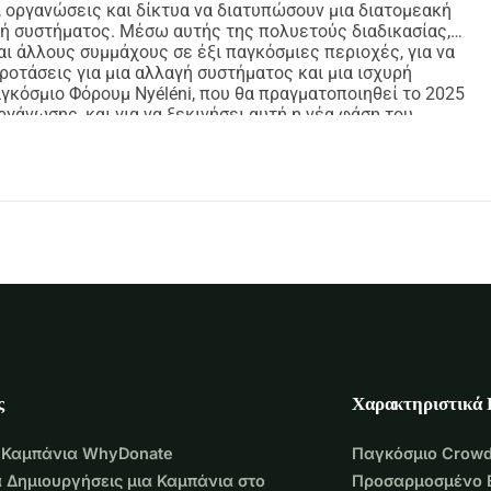
 οργανώσεις και δίκτυα να διατυπώσουν μια διατομεακή
γή συστήματος. Μέσω αυτής της πολυετούς διαδικασίας,
ι άλλους συμμάχους σε έξι παγκόσμιες περιοχές, για να
ροτάσεις για μια αλλαγή συστήματος και μια ισχυρή
αγκόσμιο Φόρουμ Nyéléni, που θα πραγματοποιηθεί το 2025
οργάνωσης, και για να ξεκινήσει αυτή η νέα φάση του
ς
Χαρακτηριστικά
 Καμπάνια WhyDonate
Παγκόσμιο Crowd
 Δημιουργήσεις μια Καμπάνια στο
Προσαρμοσμένο 