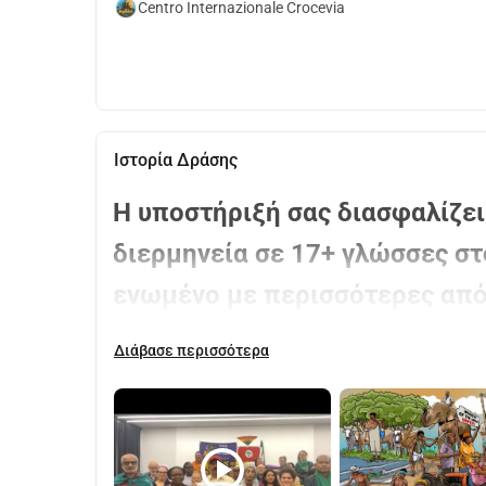
Centro Internazionale Crocevia
Ιστορία Δράσης
Η υποστήριξή σας διασφαλίζει
διερμηνεία σε 17+ γλώσσες στ
ενωμένο με περισσότερες από 
------------
Διάβασε περισσότερα
Αντιμέτωποι με μια αυξανόμενη επικαλυπτόμενη
υγειονομική, πατριαρχική και ρατσιστική εμείς
σταυρωμένα χέρια.
Για περισσότερα από τρία χρόνια, οργανώνουμε
play_circle
δημιουργήσουμε μια παγκόσμια συμμαχία ικανή