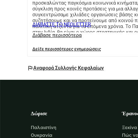
προσκαλώντας παγκόσμια κοινωνικά κινήματα,
σύγκλιση προς κοινές προτάσεις για μια αλλα
συγκεντρώσαμε χιλιάδες οργανώσεις βάσης κα
συζητήσουμε και να προτείνουμε από κοινού π
ΔΙΑΒΑΣΤΕ ΤΟ ΝΕΟLETTER
πολιτική ατζέντα για τα επόμενα χρόνια. Το Π
στην Ινδία, θα είναι ο χώρος στρατηγικής και 
Διάβασε περισσότερα
κινήματος της επισιτιστικής κυριαρχίας.
Δείξε περισσότερες ενημερώσεις
flag
Αναφορά Συλλογής Κεφαλαίων
Δώρισε
Έρανο
Παλαιστίνη
Ξεκίνα
Ουκρανία
Πώς να