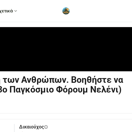
χετικά
expand_more
 των Ανθρώπων. Βοηθήστε να
(3ο Παγκόσμιο Φόρουμ Νελένι)
Δικαιούχος
info