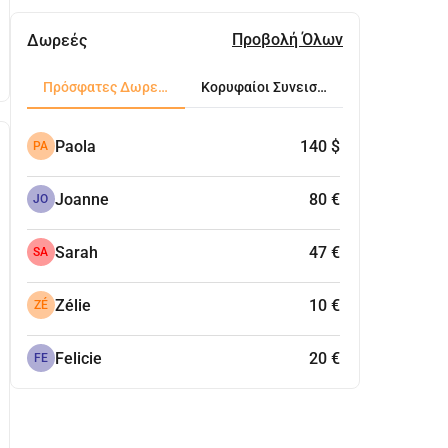
Προβολή Όλων
Δωρεές
Πρόσφατες Δωρεές
Κορυφαίοι Συνεισφέροντες
Paola
140 $
PA
Joanne
80 €
JO
Sarah
47 €
SA
Zélie
10 €
ZÉ
Felicie
20 €
FE