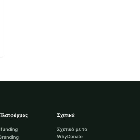
 Πλατφόρμας
Σχετικά
funding
Σχετικά με το
WhyDonate
Branding