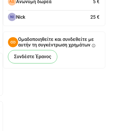
Ανώνυμη δωρεά
5 €
ΑΔ
Nick
25 €
NI
Ομαδοποιηθείτε και συνδεθείτε με
αυτήν τη συγκέντρωση χρημάτων
info
Συνδέστε Έρανος