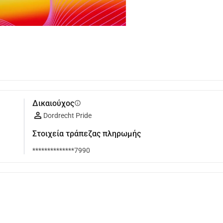
Δικαιούχος
info
Dordrecht Pride
Στοιχεία τράπεζας πληρωμής
**************7990