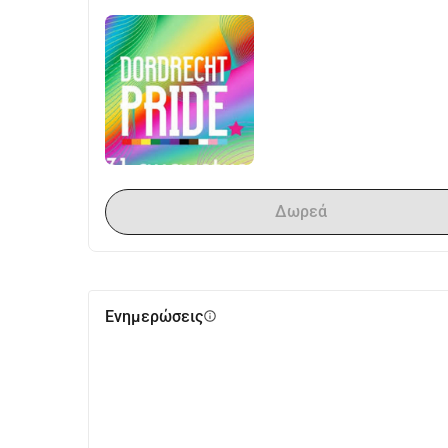
Δωρεά
Ενημερώσεις
info