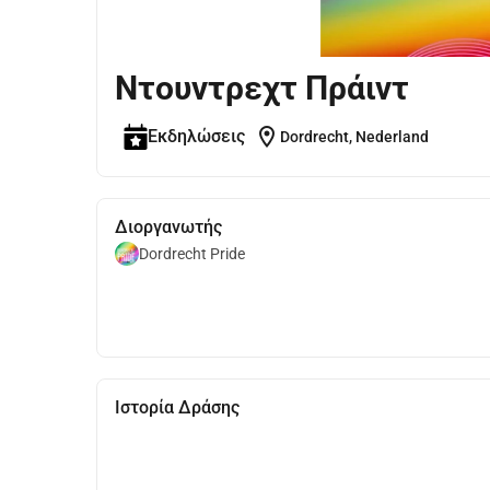
Ντουντρεχτ Πράιντ
location_on
Εκδηλώσεις
Dordrecht, Nederland
Διοργανωτής
Dordrecht Pride
Ιστορία Δράσης