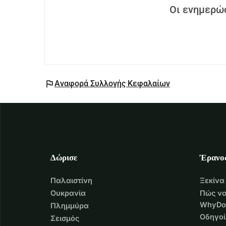
Οι ενημερώσ
flag
Αναφορά Συλλογής Κεφαλαίων
Δώρισε
Έρανο
Παλαιστίνη
Ξεκίνα
Ουκρανία
Πώς να
WhyDo
Πλημμύρα
Οδηγοί
Σεισμός