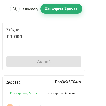
search
Σύνδεση
Ξεκινήστε Έρανος
Στόχος
€ 1.000
Κοινοποίηση
Δωρεά
Προβολή Όλων
Δωρεές
Πρόσφατες Δωρεές
Κορυφαίοι Συνεισφέροντες