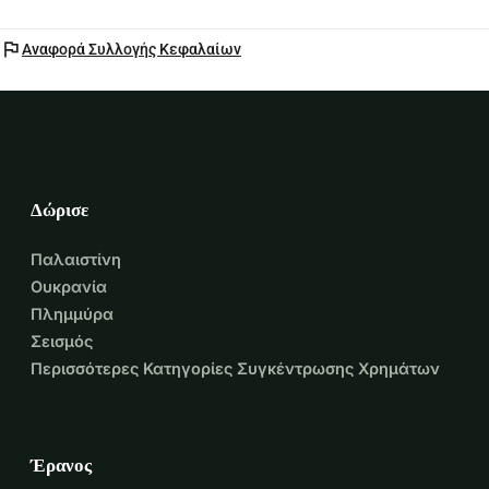
flag
Αναφορά Συλλογής Κεφαλαίων
Δώρισε
Παλαιστίνη
Ουκρανία
Πλημμύρα
Σεισμός
Περισσότερες Κατηγορίες Συγκέντρωσης Χρημάτων
Έρανος