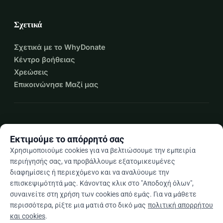
Σχετικά
Σχετικά με το WhyDonate
Κέντρο βοήθειας
Χρεώσεις
Επικοινώνησε Μαζί μας
expand_more
Περισσότεροι πόροι
Εκτιμούμε το απόρρητό σας
Χρησιμοποιούμε cookies για να βελτιώσουμε την εμπειρία
περιήγησής σας, να προβάλλουμε εξατομικευμένες
διαφημίσεις ή περιεχόμενο και να αναλύουμε την
arrow_drop_down
El
επισκεψιμότητά μας. Κάνοντας κλικ στο "Αποδοχή όλων",
συναινείτε στη χρήση των cookies από εμάς. Για να μάθετε
★★★★★
4,9 / 5 βάσει 500+ κριτικών
περισσότερα, ρίξτε μια ματιά στο δικό μας
πολιτική απορρήτου
και cookies
.