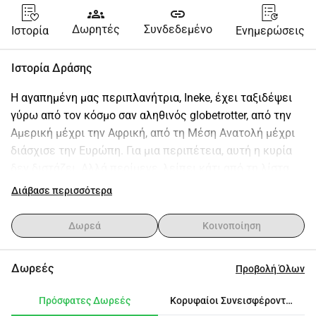
groups
link
Δωρητές
Συνδεδεμένο
Ιστορία
Ενημερώσεις
Ιστορία Δράσης
Η αγαπημένη μας περιπλανήτρια, Ineke, έχει ταξιδέψει 
γύρω από τον κόσμο σαν αληθινός globetrotter, από την 
Αμερική μέχρι την Αφρική, από τη Μέση Ανατολή μέχρι 
διάσχισε την Ευρώπη. Για μια περιπέτεια, αυτή η κυρία 
δεν διστάζει. Αλλά περίμενε, λείπει κάτι από τη λίστα 
ελέγχου της... Τύμπανα... Ασία!
Διάβασε περισσότερα
Ναι, το διαβάζεις σωστά. Η Ineke δεν έχει δει ποτέ από 
Δωρεά
Κοινοποίηση
κοντά τις παγόδες της Ταϊλάνδης, τα κάρι της Ινδίας και 
τις παραδεισένιες παραλίες της Ινδονησίας.
Δωρεές
Προβολή Όλων
Έτσι, εδώ είμαστε, σε μια αποστολή να ανυψώσουμε τη 
Πρόσφατες Δωρεές
Κορυφαίοι Συνεισφέροντες
ταξιδιωτική επιθυμία της Ineke σε νέα ύψη, και 