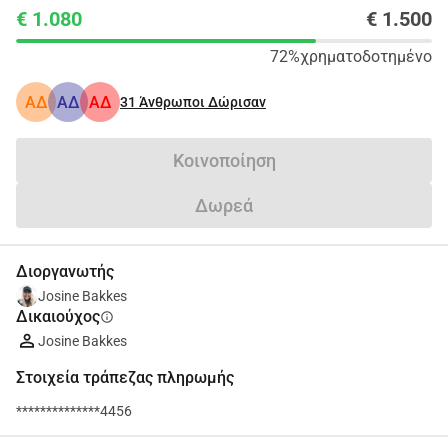
€ 1.080
€ 1.500
72%
χρηματοδοτημένο
ΑΔ
ΑΔ
ΑΔ
31
Άνθρωποι Δώρισαν
Κοινοποίηση
Δωρεά
Διοργανωτής
Josine Bakkes
Δικαιούχος
info
Josine Bakkes
Στοιχεία τράπεζας πληρωμής
**************4456