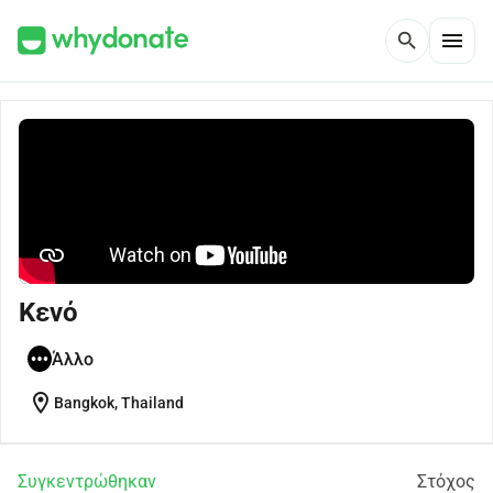
menu
search
Κενό
Άλλο
location_on
Bangkok, Thailand
Συγκεντρώθηκαν
Στόχος