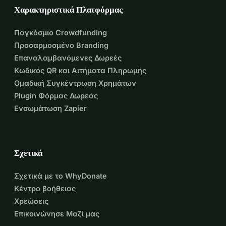
Χαρακτηριστικά Πλατφόρμας
Για να διασφαλίσουμε ότι η Ineke δεν θα φτάσει σε ένα 
γεμάτο Nimmerdor, μπορείς να παρκάρεις απέναντι από 
Παγκόσμιο Crowdfunding
το κτήριο.
Προσαρμοσμένο Branding
Δες εδώ το pin για τον χώρο στάθμευσης: 
Επαναλαμβανόμενες Δωρεές
https://maps.app.goo.gl/rKUmhZCeonCQEwXSA
Κωδικός QR και Αιτήματα Πληρωμής
Ομαδική Συγκέντρωση Χρημάτων
Έχεις παλιά ποδαράκια; Κανένα πρόβλημα, προσπάθησε 
Plugin Φόρμας Δωρεάς
να παρκάρεις στην γωνία του χώρου ή ακριβώς έξω από 
Ενσωμάτωση Zapier
τον χώρο. 
Σχετικά
Σχετικά με το WhyDonate
Κέντρο βοήθειας
Χρεώσεις
Επικοινώνησε Μαζί μας