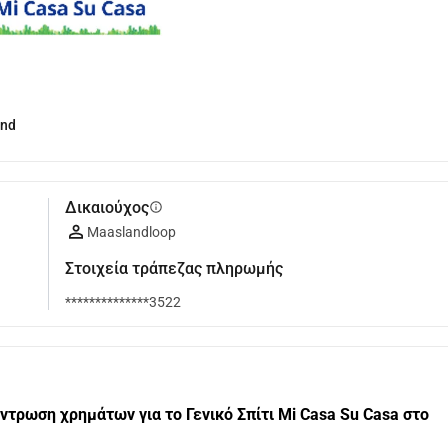
and
Δικαιούχος
info
Maaslandloop
Στοιχεία τράπεζας πληρωμής
**************3522
τρωση χρημάτων για το Γενικό Σπίτι Mi Casa Su Casa στο 