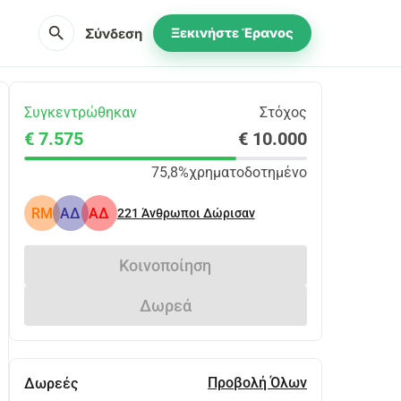
search
Σύνδεση
Ξεκινήστε Έρανος
Συγκεντρώθηκαν
Στόχος
€ 7.575
€ 10.000
75,8%
χρηματοδοτημένο
RM
ΑΔ
ΑΔ
221
Άνθρωποι Δώρισαν
Κοινοποίηση
Δωρεά
Προβολή Όλων
Δωρεές