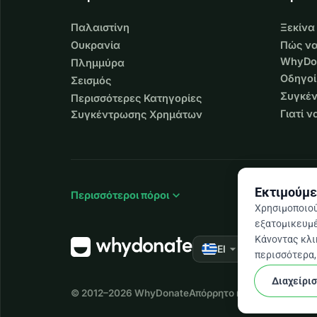
Παλαιστίνη
Ξεκίνα
Ουκρανία
Πώς να
WhyDo
Πλημμύρα
Οδηγοί
Σεισμός
Συγκέν
Περισσότερες Κατηγορίες
Γιατί 
Συγκέντρωσης Χρημάτων
Εκτιμούμε
expand_more
Περισσότεροι πόροι
Χρησιμοποιού
εξατομικευμέ
Κάνοντας κλικ
arrow_drop_down
★★★★★
El
4,9
περισσότερα, 
Διαχείρι
© 2012–2026
WhyDonate
Απόρρητο και cookies
Όροι 