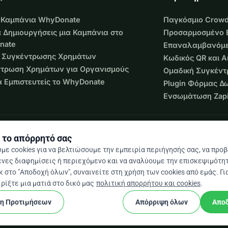
 Καμπάνια WhyDonate
Παγκόσμιο Crowd
 Δημιουργήσεις μια Καμπάνια στο
Προσαρμοσμένο 
nate
Επαναλαμβανόμε
 Συγκέντρωσης Χρημάτων
Κωδικός QR και 
τρωση Χρημάτων για Οργανισμούς
Ομαδική Συγκέν
να Εμπιστευτείς το WhyDonate
Plugin Φόρμας Δ
Ενσωμάτωση Zapi
 το απόρρητό σας
με cookies για να βελτιώσουμε την εμπειρία περιήγησής σας, να προ
νες διαφημίσεις ή περιεχόμενο και να αναλύουμε την επισκεψιμότητ
 στο "Αποδοχή όλων", συναινείτε στη χρήση των cookies από εμάς. Γι
 / 5 βάσει 500+ κριτικών
ρίξτε μια ματιά στο δικό μας
πολιτική απορρήτου και cookies
.
ση Προτιμήσεων
Απόρριψη όλων
Απο
cookie
και προϋποθέσεις
Ρυθμίσεις Cookies
Κατασκευασμένο
★