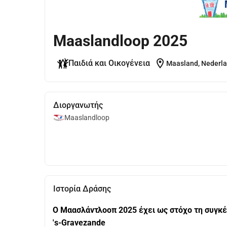
Maaslandloop 2025
location_on
Παιδιά και Οικογένεια
Maasland, Nederl
Διοργανωτής
Maaslandloop
Ιστορία Δράσης
Ο Μαασλάντλοοπ 2025 έχει ως στόχο τη συγκέν
's-Gravezande