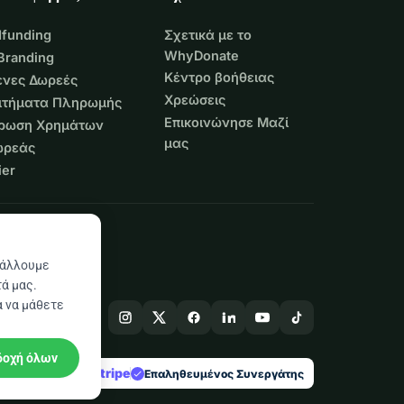
funding
Σχετικά με το
WhyDonate
Branding
Κέντρο βοήθειας
νες Δωρεές
Χρεώσεις
Αιτήματα Πληρωμής
Επικοινώνησε Μαζί
τρωση Χρημάτων
μας
ωρεάς
er
βάλλουμε
ά μας.
α να μάθετε
δοχή όλων
stripe
 στην Ευρώπη
Επαληθευμένος Συνεργάτης
check