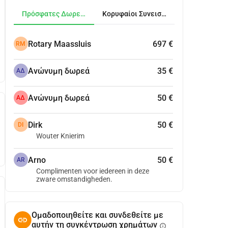
Πρόσφατες Δωρεές
Κορυφαίοι Συνεισφέροντες
Rotary Maassluis
697 €
RM
Ανώνυμη δωρεά
35 €
ΑΔ
Ανώνυμη δωρεά
50 €
ΑΔ
Dirk
50 €
DI
Wouter Knierim
Arno
50 €
AR
Complimenten voor iedereen in deze
zware omstandigheden.
Ομαδοποιηθείτε και συνδεθείτε με
αυτήν τη συγκέντρωση χρημάτων
info