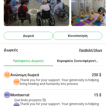
Οι περισσότεροι από τους 
φυλακισμένους έχουν βιώσει βία 
πριν από την ηλικία των 15 ετών, και 
χωρίς βοήθεια, αυτός ο πόνος 
Δωρεά
Κοινοποίηση
μετατρέπεται σε περισσότερη βία.
Δωρεές
Προβολή Όλων
Αλλά υπάρχει ελπίδα. Από το 2017, το 
Πρόγραμμα Γιόγκα στις Φυλακές 
Πρόσφατες Δωρεές
Κορυφαίοι Συνεισφέροντες
Μεξικού έχει αποδείξει ότι η αλλαγή 
Ανώνυμη δωρεά
250 $
ΑΔ
είναι εφικτή. Έχουμε εργαστεί με 
Thank you for your support. Your generosity is helping
PM
bring healing and humanity into prisons.
περισσότερα από 1.550 άτομα στις 
Montserrat
15 $
MO
φυλακές, συμπεριλαμβανομένων 
Que lindo proyecto 🥰
Thank you for your support. Your generosity is helping
PM