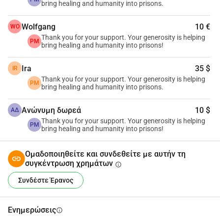
ομοσπονδιακών κέντρων υψίστης 
bring healing and humanity into prisons.
ασφαλείας, χρησιμοποιώντας γιόγκα 
Wolfgang
10 €
WO
ενημερωμένη από τραύμα για να 
Thank you for your support. Your generosity is helping
PM
bring healing and humanity into prisons!
μεταμορφώσουμε ζωές.
Ira
35 $
IR
Τα αποτελέσματα είναι σαφή: 
Thank you for your support. Your generosity is helping
PM
bring healing and humanity into prisons.
λιγότερη βία μέσα στις φυλακές, 
καλύτερη συναισθηματική διαχείριση 
Ανώνυμη δωρεά
10 $
ΑΔ
Thank you for your support. Your generosity is helping
PM
και άτομα που, για πρώτη φορά, 
bring healing and humanity into prisons!
βρίσκουν εσωτερική ειρήνη. Αυτά 
Ομαδοποιηθείτε και συνδεθείτε με αυτήν τη
συγκέντρωση χρημάτων
ήταν μερικά από τα κύρια 
info
Συνδέστε Έρανος
αποτελέσματα που αξιολόγησε η 
Yoga Alliance στα προγράμματά μας.
Ενημερώσεις
info