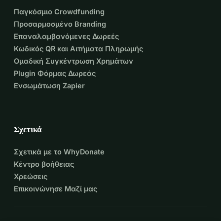
αποφάσεις και να συμβάλλει στην 
Παγκόσμιο Crowdfunding
Προσαρμοσμένο Branding
κοινωνική ειρήνη.
Επαναλαμβανόμενες Δωρεές
Κωδικός QR και Αιτήματα Πληρωμής
Ομαδική Συγκέντρωση Χρημάτων
$20 USD = 1 στρώμα γιόγκα για 1 
Plugin Φόρμας Δωρεάς
συμμετέχοντα 
Ενσωμάτωση Zapier
$55 USD = ένα μήνα εβδομαδιαίων 
online μαθημάτων 
Σχετικά
$500 USD = εκπαίδευση 1 νέου 
Σχετικά με το WhyDonate
δασκάλου γιόγκα μέσα στη φυλακή
Κέντρο βοήθειας
Χρεώσεις
Επικοινώνησε Μαζί μας
Δώστε τώρα και γίνετε μέρος της 
μεταμόρφωσης. Διότι η ειρήνη δεν 