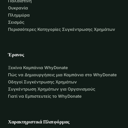
Παλαιστίνη
Να εκπαιδεύσουμε 30 νέους 
Ουκρανία
δασκάλους μέσα στις φυλακές
Πλημμύρα
Σεισμός
Να παρέχουμε βασικά υλικά 
Περισσότερες Κατηγορίες Συγκέντρωσης Χρημάτων
(στρώματα, εγχειρίδια)
Η δωρεά σας καθιστά δυνατό να 
Έρανος
μάθει κάποιος στη φυλακή:
Ξεκίνα Καμπάνια WhyDonate
Να διαχειρίζεται το άγχος και την 
Πώς να Δημιουργήσεις μια Καμπάνια στο WhyDonate
ανησυχία
Οδηγοί Συγκέντρωσης Χρημάτων
Συγκέντρωση Χρημάτων για Οργανισμούς
Να αναπτύξει εργαλεία 
Γιατί να Εμπιστευτείς το WhyDonate
συναισθηματικής αυτορρύθμισης και 
έλεγχου παρορμήσεων
Χαρακτηριστικά Πλατφόρμας
Να παίρνει καλύτερες προσωπικές 