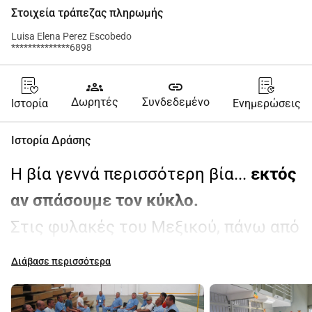
Στοιχεία τράπεζας πληρωμής
Luisa Elena Perez Escobedo
**************6898
groups
link
Δωρητές
Συνδεδεμένο
Ιστορία
Ενημερώσεις
Ιστορία Δράσης
Η βία γεννά περισσότερη βία... 
εκτός 
αν σπάσουμε τον κύκλο.
Στις φυλακές του Μεξικού, πάνω από 
200.000 άτομα ζουν εγκλωβισμένα 
Διάβασε περισσότερα
όχι μόνο ανάμεσα σε τοίχους, αλλά 
και μέσα στα άλυτα τραύματά τους. 