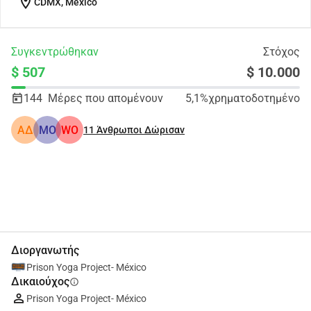
location_on
CDMX, México
Συγκεντρώθηκαν
Στόχος
$ 507
$ 10.000
144
Μέρες που απομένουν
5,1%
χρηματοδοτημένο
ΑΔ
MO
WO
11
Άνθρωποι Δώρισαν
Κοινοποίηση
Δωρεά
Διοργανωτής
Prison Yoga Project- México
Δικαιούχος
info
Prison Yoga Project- México