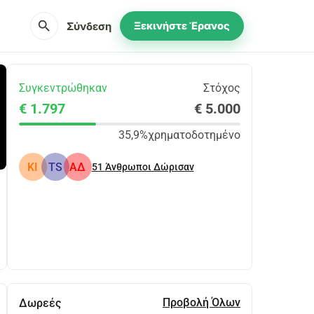
search
Σύνδεση
Ξεκινήστε Έρανος
Συγκεντρώθηκαν
Στόχος
€ 1.797
€ 5.000
35,9%
χρηματοδοτημένο
KI
TS
ΑΔ
51
Άνθρωποι Δώρισαν
Κοινοποίηση
Δωρεά
Προβολή Όλων
Δωρεές