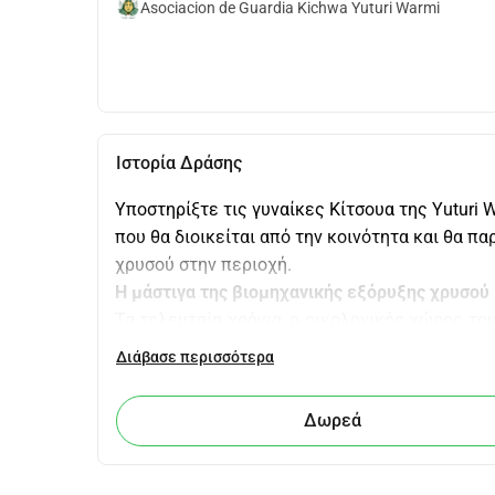
Asociacion de Guardia Kichwa Yuturi Warmi
Ιστορία Δράσης
Υποστηρίξτε τις γυναίκες Κίτσουα της Yuturi 
που θα διοικείται από την κοινότητα και θα π
χρυσού στην περιοχή. 
Η μάστιγα της βιομηχανικής εξόρυξης χρυσού 
Τα τελευταία χρόνια, ο οικολογικός χώρος του
από τη μάστιγα τόσο της παράνομης όσο και
Διάβασε περισσότερα
εξορύξεις που εκμεταλλεύονται από αναγ
τοπικούς πληθυσμούς, καθώς συχνά εισέρχον
Δωρεά
ενημερωμένη συναίνεση τους και λειτουργούν
της βιομηχανικής εξόρυξης χρυσού αρχίζουν
ποταμών από τις τοξικές χημικές ουσίες που