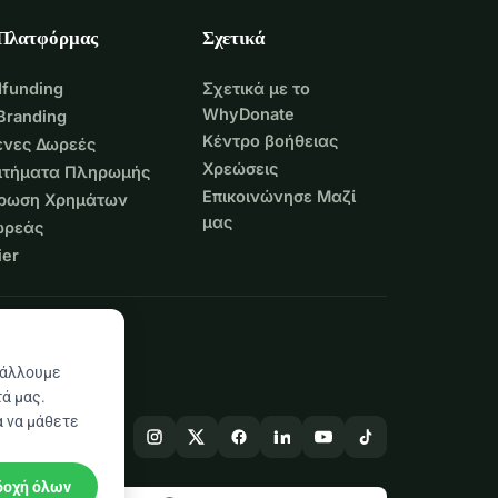
 Πλατφόρμας
Σχετικά
funding
Σχετικά με το
WhyDonate
Branding
Κέντρο βοήθειας
νες Δωρεές
Χρεώσεις
Αιτήματα Πληρωμής
Επικοινώνησε Μαζί
τρωση Χρημάτων
μας
ωρεάς
er
βάλλουμε
ά μας.
α να μάθετε
δοχή όλων