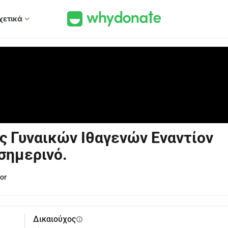
χετικά
expand_more
ς Γυναικών Ιθαγενών Εναντίον
σημερινό.
or
Δικαιούχος
info