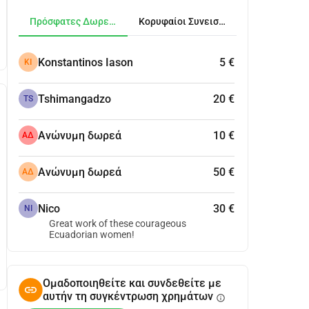
Πρόσφατες Δωρεές
Κορυφαίοι Συνεισφέροντες
Konstantinos Iason
5 €
KI
Tshimangadzo
20 €
TS
Ανώνυμη δωρεά
10 €
ΑΔ
Ανώνυμη δωρεά
50 €
ΑΔ
Nico
30 €
NI
Great work of these courageous
Ecuadorian women!
Ομαδοποιηθείτε και συνδεθείτε με
αυτήν τη συγκέντρωση χρημάτων
info