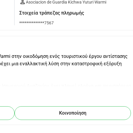
Asociacion de Guardia Kichwa Yuturi Warmi
Στοιχεία τράπεζας πληρωμής
**************7567
Warmi στην οικοδόμηση ενός τουριστικού έργου αντίστασης 
αρέχει μια εναλλακτική λύση στην καταστροφική εξόρυξη 
 Ισημερινού Αμαζονίου έχει πληγεί ολοένα και περισσότερο 
 της "νόμιμης" εξόρυξης χρυσού. Ωστόσο, ακόμη και οι 
νωρισμένες εταιρείες θεωρούνται παράνομες από τους 
ται στα εδάφη τους χωρίς την προηγούμενη ελεύθερη και 
Κοινοποίηση
 χωρίς περιβαλλοντικές άδειες. Οι αρνητικές επιπτώσεις 
 με την αποδάσωση και τη μόλυνση του εδάφους και των 
 χρησιμοποιούνται στη διαδικασία εξαγωγής, κυρίως τον 