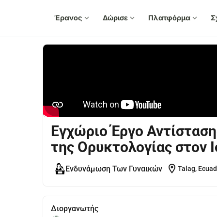
Έρανος
expand_more
Δώρισε
expand_more
Πλατφόρμα
expand_more
Σ
Εγχώριο Έργο Αντίσταση
της Ορυκτολογίας στον Ι
location_on
Ενδυνάμωση Των Γυναικών
Talag, Ecuad
Διοργανωτής