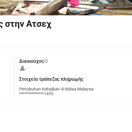
ς στην Ατσεχ
Δικαιούχος
info
-
Στοιχεία τράπεζας πληρωμής
Pertubuhan Kebajikan Al-Nidaa Malaysia
**************1455