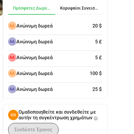
Πρόσφατες Δωρεές
Κορυφαίοι Συνεισφέροντες
Ανώνυμη δωρεά
20 $
ΑΔ
Ανώνυμη δωρεά
5 £
ΑΔ
Ανώνυμη δωρεά
5 £
ΑΔ
Ανώνυμη δωρεά
100 $
ΑΔ
Ανώνυμη δωρεά
25 $
ΑΔ
Ομαδοποιηθείτε και συνδεθείτε με
αυτήν τη συγκέντρωση χρημάτων
info
Συνδέστε Έρανος