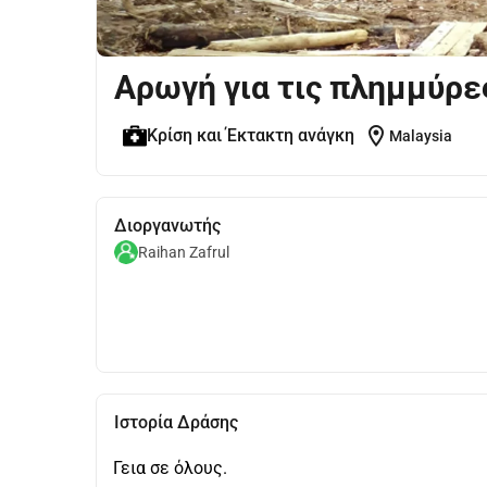
Αρωγή για τις πλημμύρε
location_on
Κρίση και Έκτακτη ανάγκη
Malaysia
Διοργανωτής
Raihan Zafrul
Ιστορία Δράσης
Γεια σε όλους.