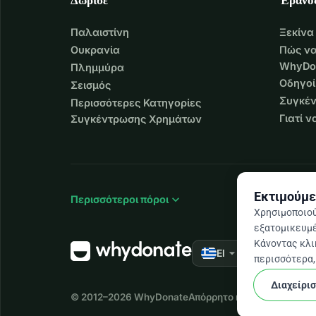
Παλαιστίνη
Ξεκίνα
Ουκρανία
Πώς να
WhyDo
Πλημμύρα
Οδηγοί
Σεισμός
Συγκέν
Περισσότερες Κατηγορίες
Γιατί 
Συγκέντρωσης Χρημάτων
Εκτιμούμε
expand_more
Περισσότεροι πόροι
Χρησιμοποιού
εξατομικευμέ
Κάνοντας κλικ
arrow_drop_down
★★★★★
El
4,9
περισσότερα, 
Διαχείρι
© 2012–2026
WhyDonate
Απόρρητο και cookies
Όροι 