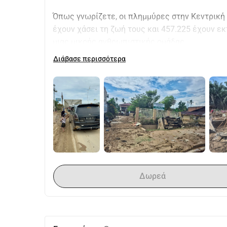
Όπως γνωρίζετε, οι πλημμύρες στην Κεντρική 
έχουν χάσει τη ζωή τους και 457.225 έχουν ε
μιας μικρής ανθρωπιστικής ομάδας.
Διάβασε περισσότερα
Θα παραδώσουμε πακέτα έκτακτης ανάγκης, κυρ
που έχουν χάσει τα πάντα.
Εδώ μπαίνετε εσείς.
Η δωρεά σας = προμήθειες στα χέρια μας = βο
Χωρίς μεγάλα έξοδα, χωρίς καθυστερήσεις - μ
Η υποστήριξή σας μπορεί να ταξιδέψει μαζί μα
Δωρεά
Για τους Μαλαισιανούς μπορείτε να κάνετε τι
Pertubuhan Kebajikan Al Nidaa
Malaysia Maybank Islamic 562085641455