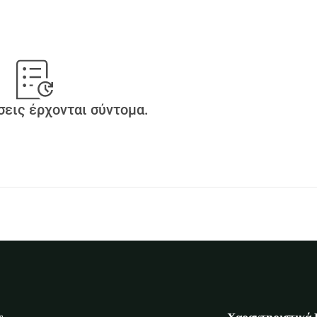
ίηση είναι επίσης βοήθεια.
κλου φροντίδας.
εις έρχονται σύντομα.
ς
Χαρακτηριστικά