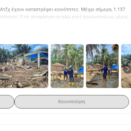
Ατζχ έχουν καταστρέψει κοινότητες. Μέχρι σήμερα, 1.137 
κτοπιστεί. Έτσι αποφάσισα να πάω εκεί προσωπικά ως μέρος 
ίως τρόφιμα και καθαρό νερό, απευθείας σε οικογένειες 
ήθεια που παραδίδεται άμεσα.
όνο πραγματική, άμεση υποστήριξη.
ς. Οποιοδήποτε ποσό έχει σημασία.
Κοινοποίηση
ς δωρεές σας εδώ: