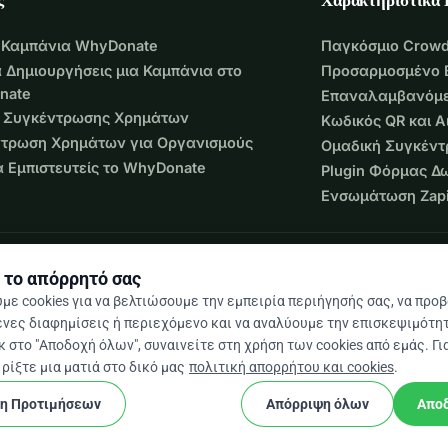
 Καμπάνια WhyDonate
Παγκόσμιο Crowd
 Δημιουργήσεις μια Καμπάνια στο
Προσαρμοσμένο 
nate
Επαναλαμβανόμε
 Συγκέντρωσης Χρημάτων
Κωδικός QR και 
τρωση Χρημάτων για Οργανισμούς
Ομαδική Συγκέν
να Εμπιστευτείς το WhyDonate
Plugin Φόρμας Δ
Ενσωμάτωση Zapi
 το απόρρητό σας
με cookies για να βελτιώσουμε την εμπειρία περιήγησής σας, να προ
νες διαφημίσεις ή περιεχόμενο και να αναλύουμε την επισκεψιμότητ
 στο "Αποδοχή όλων", συναινείτε στη χρήση των cookies από εμάς. Γι
 / 5 βάσει 500+ κριτικών
ρίξτε μια ματιά στο δικό μας
πολιτική απορρήτου και cookies
.
ση Προτιμήσεων
Απόρριψη όλων
Απο
cookie
και προϋποθέσεις
Ρυθμίσεις Cookies
Κατασκευασμένο
★