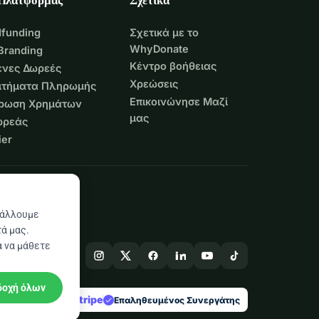
funding
Σχετικά με το
WhyDonate
Branding
Κέντρο βοήθειας
νες Δωρεές
Χρεώσεις
Αιτήματα Πληρωμής
Επικοινώνησε Μαζί
τρωση Χρημάτων
μας
ωρεάς
er
βάλλουμε
ά μας.
α να μάθετε
δοχή όλων
stripe
 στην Ευρώπη
Επαληθευμένος Συνεργάτης
check