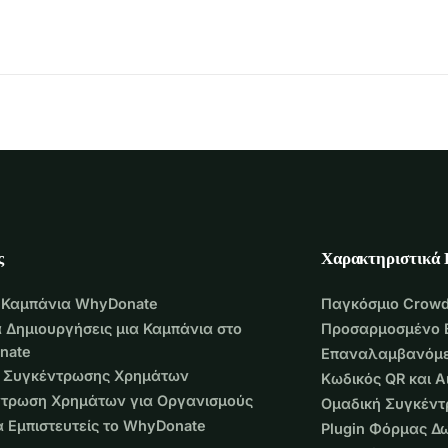
ς
Χαρακτηριστικά
 Καμπάνια WhyDonate
Παγκόσμιο Crowd
 Δημιουργήσεις μια Καμπάνια στο
Προσαρμοσμένο 
nate
Επαναλαμβανόμε
 Συγκέντρωσης Χρημάτων
Κωδικός QR και 
τρωση Χρημάτων για Οργανισμούς
Ομαδική Συγκέν
να Εμπιστευτείς το WhyDonate
Plugin Φόρμας Δ