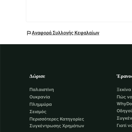
flag
Αναφορά Συλλογής Κεφαλαίων
Δώρισε
Έρανο
Παλαιστίνη
Ξεκίνα
Ουκρανία
Πώς να
WhyDo
Πλημμύρα
Οδηγοί
Σεισμός
Συγκέν
Περισσότερες Κατηγορίες
Γιατί 
Συγκέντρωσης Χρημάτων