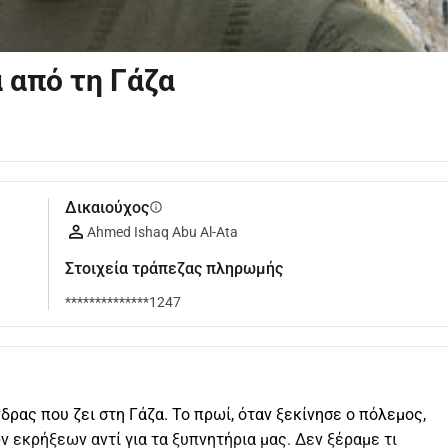
 από τη Γάζα
Δικαιούχος
info
Ahmed Ishaq Abu Al-Ata
Στοιχεία τράπεζας πληρωμής
**************1247
δρας που ζει στη Γάζα. Το πρωί, όταν ξεκίνησε ο πόλεμος, 
εκρήξεων αντί για τα ξυπνητήρια μας. Δεν ξέραμε τι 