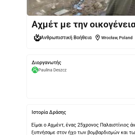
Αχμέτ με την οικογένεια
location_on
Ανθρωπιστική Βοήθεια
Wrocław, Poland
Διοργανωτής
Paulina Deszcz
Ιστορία Δράσης
Είμαι ο Αχμέντ, ένας 25χρονος Παλαιστίνιος άν
ξυπνήσαμε στον ήχο των βομβαρδισμών και των 