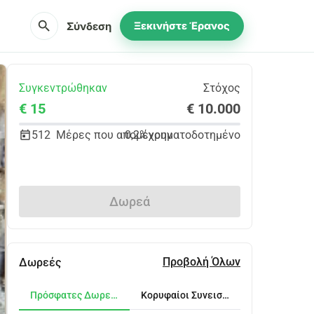
search
Σύνδεση
Ξεκινήστε Έρανος
Συγκεντρώθηκαν
Στόχος
€ 15
€ 10.000
512
Μέρες που απομένουν
0,2%
χρηματοδοτημένο
Κοινοποίηση
Δωρεά
Προβολή Όλων
Δωρεές
Πρόσφατες Δωρεές
Κορυφαίοι Συνεισφέροντες