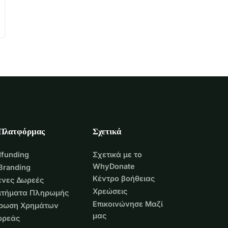
 Πλατφόρμας
Σχετικά
funding
Σχετικά με το
WhyDonate
Branding
Κέντρο βοήθειας
νες Δωρεές
Χρεώσεις
Αιτήματα Πληρωμής
Επικοινώνησε Μαζί
τρωση Χρημάτων
μας
ωρεάς