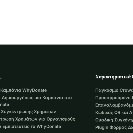
ς
Χαρακτηριστικά
 Καμπάνια WhyDonate
Παγκόσμιο Crowd
 Δημιουργήσεις μια Καμπάνια στο
Προσαρμοσμένο 
nate
Επαναλαμβανόμε
 Συγκέντρωσης Χρημάτων
Κωδικός QR και 
τρωση Χρημάτων για Οργανισμούς
Ομαδική Συγκέν
να Εμπιστευτείς το WhyDonate
Plugin Φόρμας Δ