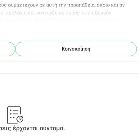
ς συμμετέχουν σε αυτή την προσπάθεια, όποιο και αν 
με τιμολόγια και συνταγές σε όσους το επιθυμούν.
να συμμετάσχει σε αυτό το ταμείο. Δεν χρειάζεται να 
ναι γρήγορο και οι πληρωμές με πιστωτική κάρτα είναι 
 παρακαλούμε κοινοποιήστε αυτό το ταμείο όσο το δυνατόν 
Κοινοποίηση
εις έρχονται σύντομα.