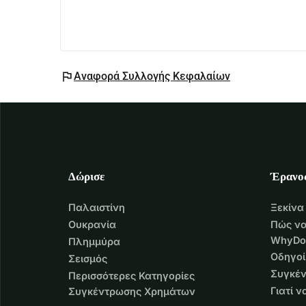
flag
Αναφορά Συλλογής Κεφαλαίων
Δώρισε
Έρανο
Παλαιστίνη
Ξεκίνα
Ουκρανία
Πώς να
WhyDo
Πλημμύρα
Οδηγοί
Σεισμός
Συγκέν
Περισσότερες Κατηγορίες
Γιατί 
Συγκέντρωσης Χρημάτων