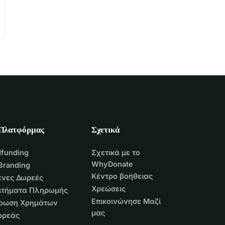
 Πλατφόρμας
Σχετικά
funding
Σχετικά με το
WhyDonate
Branding
Κέντρο βοήθειας
νες Δωρεές
Χρεώσεις
Αιτήματα Πληρωμής
Επικοινώνησε Μαζί
τρωση Χρημάτων
μας
ωρεάς