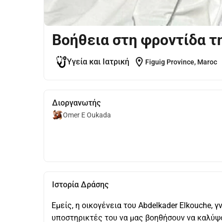
Βοήθεια στη φροντίδα τ
location_on
Υγεία και Ιατρική
Figuig Province, Maroc
Διοργανωτής
Omer E Oukada
Ιστορία Δράσης
Εμείς, η οικογένεια του Abdelkader Elkouche, 
υποστηρικτές του να μας βοηθήσουν να καλύψ