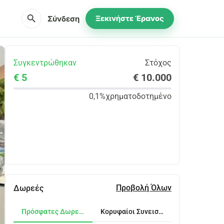
search
Σύνδεση
Ξεκινήστε Έρανος
Συγκεντρώθηκαν
Στόχος
€ 5
€ 10.000
0,1%
χρηματοδοτημένο
Κοινοποίηση
Δωρεά
Προβολή Όλων
Δωρεές
Πρόσφατες Δωρεές
Κορυφαίοι Συνεισφέροντες