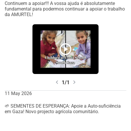
Continuem a apoiar!!! A vossa ajuda é absolutamente
Γιατί κάθε κίνηση μετράει.
fundamental para podermos continuar a apoiar o trabalho
da AMURTEL!
Βοήθησέ μας να συνεχίσουμε!
play_circle
chevron_left
chevron_right
1/1
11 May 2026
🌱 SEMENTES DE ESPERANÇA: Apoie a Auto-suficiência
em Gaza! Novo projecto agrícola comunitário.