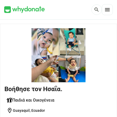
menu
search
Βοήθησε τον Ησαΐα.
Παιδιά και Οικογένεια
location_on
Guayaquil, Ecuador