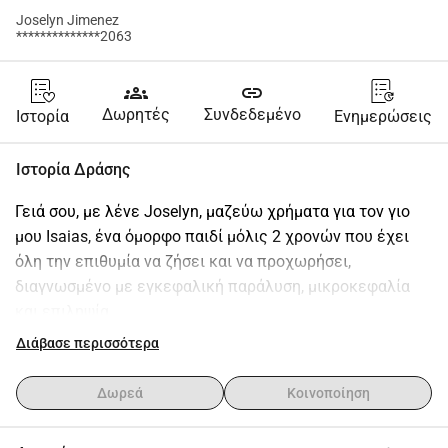
Joselyn Jimenez
**************2063
groups
link
Δωρητές
Συνδεδεμένο
Ιστορία
Ενημερώσεις
Ιστορία Δράσης
Γειά σου, με λένε Joselyn, μαζεύω χρήματα για τον γιο 
μου Isaias, ένα όμορφο παιδί μόλις 2 χρονών που έχει 
όλη την επιθυμία να ζήσει και να προχωρήσει, 
διαγνωσμένο με εγκεφαλική παράλυση, μικροκεφαλία 
και επιληψία.
Διάβασε περισσότερα
Η υπόθεσή μας είναι σημαντική για να μπορέσουμε να 
θεραπεύσουμε την κατάσταση του μέσω 
Δωρεά
Κοινοποίηση
φυσιοθεραπείας, εναλλακτικών φαρμάκων, ιατρικών 
εξετάσεων, μηχανημάτων και ιατρικών προμηθειών που 