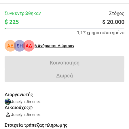
Συγκεντρώθηκαν
Στόχος
$ 225
$ 20.000
1,1%
χρηματοδοτημένο
ΑΔ
SH
ΑΔ
6
Άνθρωποι Δώρισαν
Κοινοποίηση
Δωρεά
Διοργανωτής
Joselyn Jimenez
Δικαιούχος
info
Joselyn Jimenez
Στοιχεία τράπεζας πληρωμής