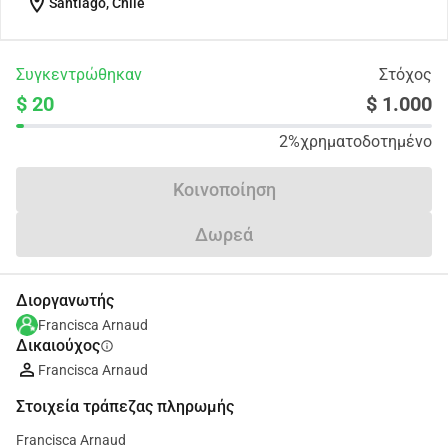
location_on
Santiago, Chile
Συγκεντρώθηκαν
Στόχος
$ 20
$ 1.000
2%
χρηματοδοτημένο
Κοινοποίηση
Δωρεά
Διοργανωτής
Francisca Arnaud
Δικαιούχος
info
Francisca Arnaud
Στοιχεία τράπεζας πληρωμής
Francisca Arnaud