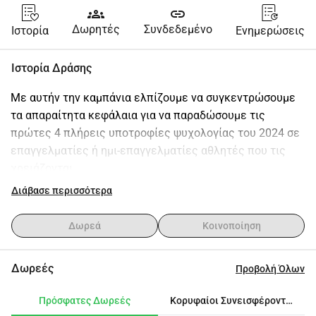
groups
link
Δωρητές
Συνδεδεμένο
Ιστορία
Ενημερώσεις
Ιστορία Δράσης
Με αυτήν την καμπάνια ελπίζουμε να συγκεντρώσουμε 
τα απαραίτητα κεφάλαια για να παραδώσουμε τις 
πρώτες 4 πλήρεις υποτροφίες ψυχολογίας του 2024 σε 
επαγγελματίες ή ημι-επαγγελματίες αθλητές που τις 
χρειάζονται.
Διάβασε περισσότερα
Μέχρι στιγμής, έχουμε χορηγήσει 10 πλήρεις 
υποτροφίες και πάνω από 15 μερικές. Φέτος θέλουμε να 
Δωρεά
Κοινοποίηση
συνεχίσουμε να αυξάνουμε αυτούς τους αριθμούς...
Δωρεές
Προβολή Όλων
Μας βοηθάς να το πετύχουμε;
Πρόσφατες Δωρεές
Κορυφαίοι Συνεισφέροντες