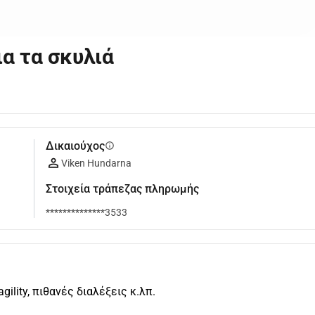
α τα σκυλιά
Δικαιούχος
info
Viken Hundarna
Στοιχεία τράπεζας πληρωμής
**************3533
ility, πιθανές διαλέξεις κ.λπ.