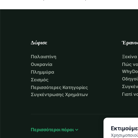
Δώρισε
Έρανο
Παλαιστίνη
Ξεκίνα
Ουκρανία
Πώς να
WhyDo
Πλημμύρα
Οδηγοί
Σεισμός
Συγκέν
Περισσότερες Κατηγορίες
Γιατί 
Συγκέντρωσης Χρημάτων
Εκτιμούμε
expand_more
Περισσότεροι πόροι
Χρησιμοποιού