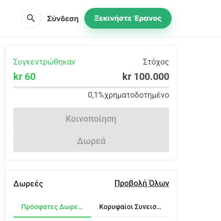
search
Σύνδεση
Ξεκινήστε Έρανος
Συγκεντρώθηκαν
Στόχος
kr 60
kr 100.000
0,1%
χρηματοδοτημένο
Κοινοποίηση
Δωρεά
Προβολή Όλων
Δωρεές
Πρόσφατες Δωρεές
Κορυφαίοι Συνεισφέροντες