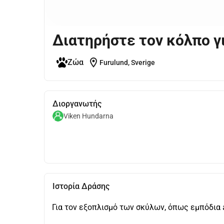
Διατηρήστε τον κόλπο γι
location_on
Ζώα
Furulund, Sverige
Διοργανωτής
Viken Hundarna
Ιστορία Δράσης
Για τον εξοπλισμό των σκύλων, όπως εμπόδια ag