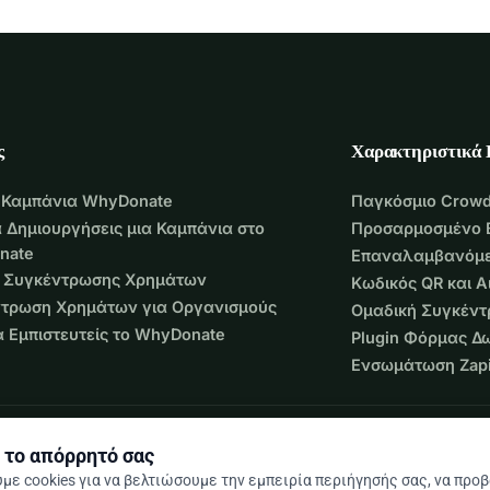
ς
Χαρακτηριστικά
 Καμπάνια WhyDonate
Παγκόσμιο Crowd
 Δημιουργήσεις μια Καμπάνια στο
Προσαρμοσμένο 
nate
Επαναλαμβανόμε
 Συγκέντρωσης Χρημάτων
Κωδικός QR και 
τρωση Χρημάτων για Οργανισμούς
Ομαδική Συγκέν
να Εμπιστευτείς το WhyDonate
Plugin Φόρμας Δ
Ενσωμάτωση Zapi
 το απόρρητό σας
με cookies για να βελτιώσουμε την εμπειρία περιήγησής σας, να προ