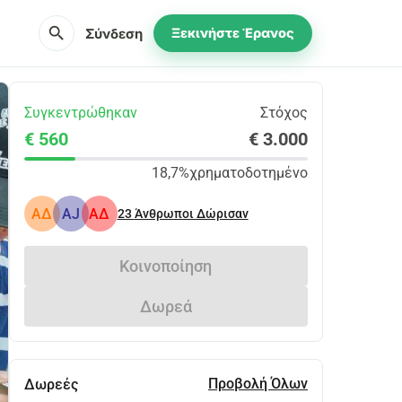
search
Σύνδεση
Ξεκινήστε Έρανος
Συγκεντρώθηκαν
Στόχος
€ 560
€ 3.000
18,7%
χρηματοδοτημένο
ΑΔ
AJ
ΑΔ
23
Άνθρωποι Δώρισαν
Κοινοποίηση
Δωρεά
Προβολή Όλων
Δωρεές