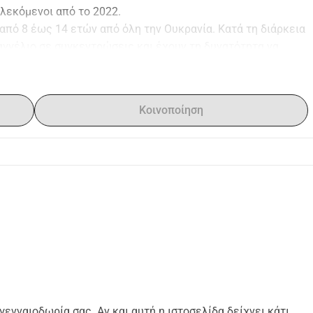
πλεκόμενοι από το 2022.
 από 8 έως 14 ετών από όλη την Ουκρανία. Κατά τη διάρκεια 
αγγέλιο σε συγκεντρώσεις και έχουν τη δυνατότητα να 
νος για αθλήματα και παιχνίδια, μαθήματα αγγλικών και 
ά μια Ουκρανική (παιδική) Βίβλο. Το κόστος είναι 5 ευρώ 
Κοινοποίηση
αυτό αφορά 600 παιδιά. Θα θέλατε να βοηθήσετε δίνοντας 
ενναιοδωρία σας. Αν και αυτή η ιστοσελίδα δείχνει κάτι