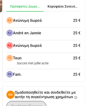
Πρόσφατες Δωρεές
Κορυφαίοι Συνεισφέροντες
Ανώνυμη δωρεά
25 €
ΑΔ
André en Jannie
25 €
AJ
Ανώνυμη δωρεά
25 €
ΑΔ
Teun
25 €
TE
Succes met jullie actie
Fam.
25 €
FA
Ομαδοποιηθείτε και συνδεθείτε με
αυτήν τη συγκέντρωση χρημάτων
info