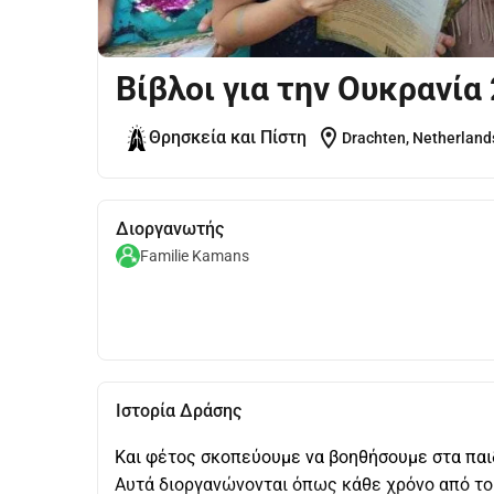
Βίβλοι για την Ουκρανία
location_on
Θρησκεία και Πίστη
Drachten, Netherland
Διοργανωτής
Familie Kamans
Ιστορία Δράσης
Και φέτος σκοπεύουμε να βοηθήσουμε στα παιδ
Αυτά διοργανώνονται όπως κάθε χρόνο από το 