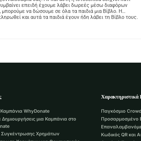
 συμβαίνει επειδή έχουμε λάβει δωρεές μέσω διαφόρων
, μπορούμε να δώσουμε σε όλα τα παιδιά μια Βίβλο. Η
ρωθεί και αυτά τα παιδιά έχουν ήδη λάβει τη Βίβλο τους.
η εβδομάδα. Απόψε θα αναχωρήσουμε για να βοηθήσουμε με
ροσπαθούμε να κρατήσουμε ένα blog. Μπορείτε να το
smee.nl
ς
Χαρακτηριστικά
 Καμπάνια WhyDonate
Παγκόσμιο Crowd
 Δημιουργήσεις μια Καμπάνια στο
Προσαρμοσμένο 
nate
Επαναλαμβανόμε
 Συγκέντρωσης Χρημάτων
Κωδικός QR και 