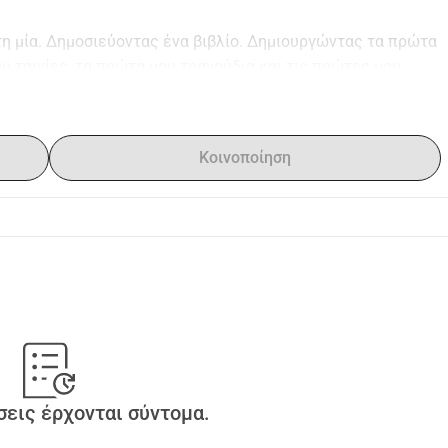
η μία. Δημοσιεύοντας ένα βιβλίο. Δημιουργώντας τα πρώτα 
 ταινίες, τα πρώτα μου τραγούδια και τις πρώτες μου 
συνεργαζόμενος με άλλους, ταξιδεύοντας σε όλη την 
ες απίστευτους ανθρώπους. Δημιουργώντας καινοτόμα έργα 
 ανθρώπων.
Κοινοποίηση
σκολοι.
ση και εξάντληση. Αντιμετωπίζω ένα πρόβλημα υγείας που 
φύγω από το σπίτι μου, και τελευταία μετακομίζω μεταξύ 
 οικογένειάς μου και διάφορων έργων. Και κάπου στη 
πράγματα που συνήθως μου δίνουν νόημα.
 αυτόν τον κόσμο.
κόσμος συνεχώς λέει ότι δεν υπάρχει χώρος για 
. Μόνο "φρόντισε τον εαυτό σου" και άφησε τα υπόλοιπα. 
εις έρχονται σύντομα.
εύω.
σότερη φροντίδα.