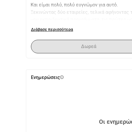
Και είμαι πολύ, πολύ ευγνώμον για αυτό.
Ξεκινώντας δύο εταιρείες, τελικά αφήνοντας τ
μου εκπαιδευτικά προγράμματα, τις πρώτες μου
θεατρικές παραστάσεις. Ξεκινώντας μια ΜΚΟ, 
Διάβασε περισσότερα
Ευρώπη, γνωρίζοντας εκατοντάδες και χιλιάδ
που φέρνουν πραγματική αλλαγή στη ζωή των
Δωρεά
Και παρ' όλα αυτά, οι τελευταίοι μήνες ήταν δύ
Παρεξηγήσεις και τριβές με ανθρώπους. Κούρα
ακόμα δεν έχει σαφείς απαντήσεις. Έπρεπε να 
τόπων - μεταξύ Σόφιας, των διαμερισμάτων της
Ενημερώσεις
info
διαδρομή, άρχισα να νιώθω απομακρυσμένος.
Από ανθρώπους. Φίλους. Από κίνητρα. Από τα 
Ρωτάω τον εαυτό μου ποια είναι η θέση μου σε
Και ειλικρινά - κάποιες μέρες φαίνεται ότι ο 
ενσυναίσθηση. Δεν υπάρχει χώρος για φροντίδα
Ευκολότερα να το πεις παρά να το κάνεις.
Οι ενημερώσ
Δεν το πιστεύω αυτό. Πραγματικά δεν το πιστ
Ακόμα πιστεύω ότι ο κόσμος χρειάζεται περισ