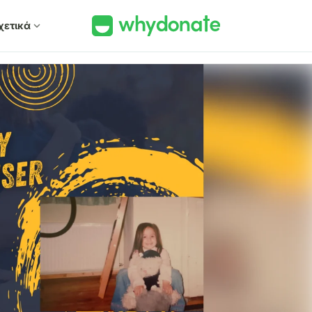
χετικά
expand_more