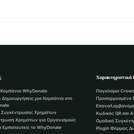
ικά να είμαστε άνθρωποι ο ένας με τον άλλον.
τάω τον εαυτό μου:
, θέλω να ξεκινήσω κάτι.
ίξω πραγματικούς ανθρώπους και αιτίες που σχετίζονται 
δοοικογενειακή βία, το περιβάλλον και τη φροντίδα της 
ιών στις οποίες έχω συμμετάσχει, και άλλων που κάνουν 
ς
Χαρακτηριστικά
ξη.
αυτή την έλξη:
 Καμπάνια WhyDonate
Παγκόσμιο Crowd
 Δημιουργήσεις μια Καμπάνια στο
Προσαρμοσμένο 
nate
Επαναλαμβανόμε
 Συγκέντρωσης Χρημάτων
Κωδικός QR και 
 διαθέσιμη από 13 Απριλίου έως 30 Απριλίου. Μπορείτε να 
τρωση Χρημάτων για Οργανισμούς
Ομαδική Συγκέν
να Εμπιστευτείς το WhyDonate
Plugin Φόρμας Δ
ίμαι μακριά, θα συγκεντρώσω ανθρώπους για μια μικρή βραδιά 