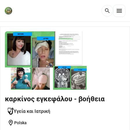
menu
search
καρκίνος εγκεφάλου - βοήθεια
Υγεία και Ιατρική
location_on
Polska