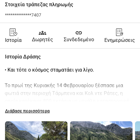
Στοιχεία τράπεζας πληρωμής
**************7407
groups
link
Δωρητές
Συνδεδεμένο
Ιστορία
Ενημερώσεις
Ιστορία Δράσης
• Και τότε ο κόσμος σταματάει για λίγο.
Το πρωί της Κυριακής 14 Φεβρουαρίου ξέσπασε μια 
φωτιά στην περιοχή Τάρμπενα και Κολ ντε Ράτες, η 
οποία κατέκαψε 800 εκτάρια με μεγάλη καταστροφική 
δύναμη.
Διάβασε περισσότερα
 Ο φίλος μας ο César έχει εδώ και χρόνια το αγρόκτημά 
του σε αυτή την περιοχή, όπου καλλιεργεί, μεταξύ 
άλλων, τις νόστιμες ντομάτες του. Εκτός από τα 