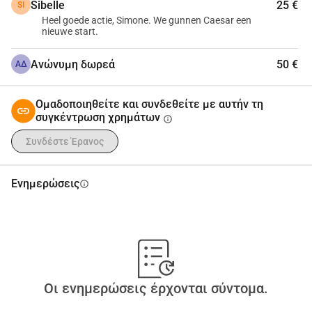
Όλες οι δωρεές είναι ευπρόσδεκτες και θα πάνε 
Sibelle
25 €
SI
απευθείας στον César.
Heel goede actie, Simone. We gunnen Caesar een
nieuwe start.
Σας ευχαριστούμε πολύ!
Ανώνυμη δωρεά
50 €
ΑΔ
Ομαδοποιηθείτε και συνδεθείτε με αυτήν τη
συγκέντρωση χρημάτων
info
Συνδέστε Έρανος
Ενημερώσεις
info
Οι ενημερώσεις έρχονται σύντομα.