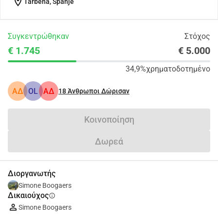
location_on
Tàrbena, Spanje
Συγκεντρώθηκαν
Στόχος
€ 1.745
€ 5.000
34,9%
χρηματοδοτημένο
ΑΔ
OL
ΑΔ
18
Άνθρωποι Δώρισαν
Κοινοποίηση
Δωρεά
Διοργανωτής
Simone Boogaers
Δικαιούχος
info
Simone Boogaers