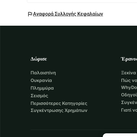
flag
Αναφορά Συλλογής Κεφαλαίων
Δώρισε
Έρανο
Παλαιστίνη
Ξεκίνα
Ουκρανία
Πώς να
WhyDo
Πλημμύρα
Οδηγοί
Σεισμός
Συγκέν
Περισσότερες Κατηγορίες
Γιατί 
Συγκέντρωσης Χρημάτων