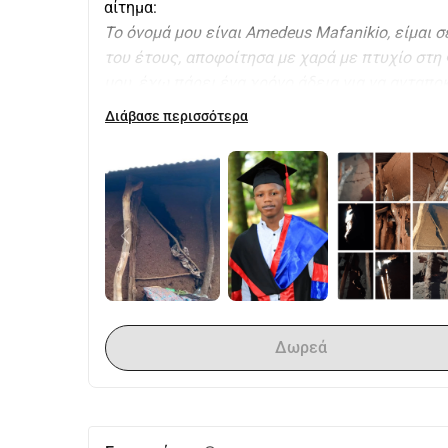
αίτημα:
Το όνομά μου είναι Amedeus Mafanikio, είμαι 
του έτους, αποφοίτησα με χαρά με πτυχίο στη
μου, έχω πάρει ένα χρόνο άδεια για να ανταπο
Το οικογενειακό μας σπίτι καταρρέει, και η μητ
Διάβασε περισσότερα
τώρα σε επικίνδυνες συνθήκες. Είναι βαθιά επ
όπου θα μπορεί να ζει με αξιοπρέπεια και ειρή
Απευθύνομαι ταπεινά σε εσάς, αγαπητοί φίλοι κ
αποστολή ευγνωμοσύνης και αγάπης. Κάθε συν
διαφορά στο να δώσω στη μητέρα μου την στέγη
Μετάφραση στα Γερμανικά:
Το όνομά μου είναι Amedeus Mafanikio, είμαι 
του έτους, αποφοίτησα με χαρά με πτυχίο στη
μου, έχω πάρει ένα χρόνο άδεια για να ανταπο
Δωρεά
Το οικογενειακό μας σπίτι είναι σε κακή κατάσ
θυσίες και προσευχές ζει τώρα σε επικίνδυνες 
ταπεινό, αλλά ασφαλές σπίτι, όπου θα μπορεί ν
Γι' αυτό απευθύνομαι ταπεινά σε εσάς, αγαπητο