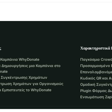
ς
Χαρακτηριστικά
 Καμπάνια WhyDonate
Παγκόσμιο Crowd
 Δημιουργήσεις μια Καμπάνια στο
Προσαρμοσμένο 
nate
Επαναλαμβανόμε
 Συγκέντρωσης Χρημάτων
Κωδικός QR και 
τρωση Χρημάτων για Οργανισμούς
Ομαδική Συγκέν
να Εμπιστευτείς το WhyDonate
Plugin Φόρμας Δ
Ενσωμάτωση Zapi