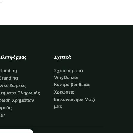
 Πλατφόρμας
Σχετικά
funding
Σχετικά με το
WhyDonate
Branding
Κέντρο βοήθειας
νες Δωρεές
Χρεώσεις
Αιτήματα Πληρωμής
Επικοινώνησε Μαζί
τρωση Χρημάτων
μας
ωρεάς
er