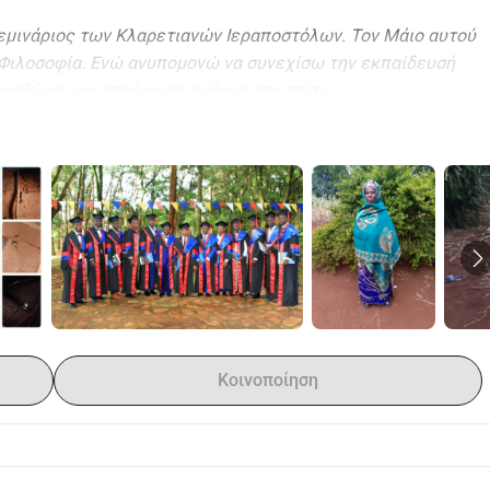
σεμινάριος των Κλαρετιανών Ιεραποστόλων. Τον Μάιο αυτού 
 Φιλοσοφία. Ενώ ανυπομονώ να συνεχίσω την εκπαίδευσή 
κριθώ σε μια επείγουσα ανάγκη στο σπίτι.
έρα μου, που με έχει στηρίξει με θυσίες και προσευχές, ζει 
ιθυμία μου να της χτίσω ένα ταπεινό αλλά ασφαλές σπίτι 
νη.
αι ευεργέτες, για να με υποστηρίξετε σε αυτήν την 
εισφορά, ανεξαρτήτως μεγέθους, θα κάνει πραγματική 
 που της αξίζει.
σεμινάριος των Κλαρετιανών Ιεραποστόλων. Τον Μάιο αυτού 
 Φιλοσοφία. Ενώ ανυπομονώ να συνεχίσω την εκπαίδευσή 
κριθώ σε μια επείγουσα ανάγκη στην οικογένειά μου.
Κοινοποίηση
ταση, και η μητέρα μου που με έχει στηρίξει πάντα με 
συνθήκες. Είναι βαθιά επιθυμία μου να της χτίσω ένα 
α ζει με αξιοπρέπεια και ειρήνη.
ί φίλοι και ευεργέτες, για να με υποστηρίξετε σε αυτήν την 