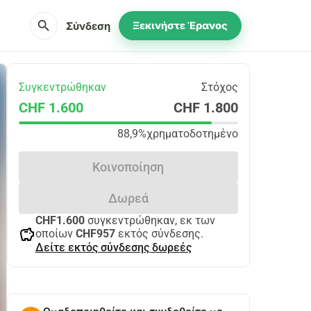
search
Σύνδεση
Ξεκινήστε Έρανος
Συγκεντρώθηκαν
Στόχος
CHF 1.600
CHF 1.800
88,9%
χρηματοδοτημένο
Κοινοποίηση
Δωρεά
CHF1.600
συγκεντρώθηκαν, εκ των
savings
οποίων
CHF957
εκτός σύνδεσης.
Δείτε εκτός σύνδεσης δωρεές