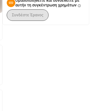
Ομαδοποιηθείτε και συνδεθείτε με
αυτήν τη συγκέντρωση χρημάτων
info
Συνδέστε Έρανος