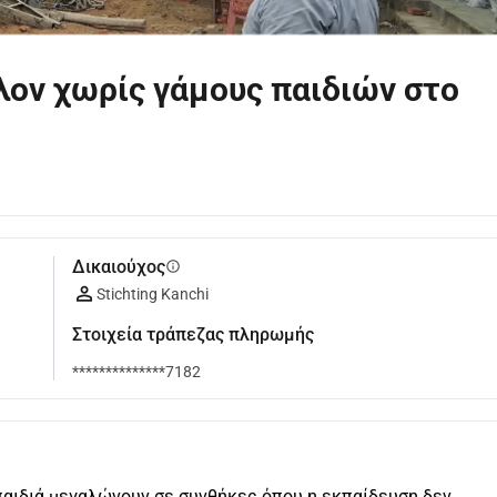
ον χωρίς γάμους παιδιών στο
Δικαιούχος
info
Stichting Kanchi
Στοιχεία τράπεζας πληρωμής
**************7182
αιδιά μεγαλώνουν σε συνθήκες όπου η εκπαίδευση δεν 