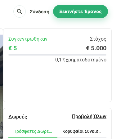
search
Σύνδεση
Ξεκινήστε Έρανος
Συγκεντρώθηκαν
Στόχος
€ 5
€ 5.000
0,1%
χρηματοδοτημένο
Κοινοποίηση
Δωρεά
Προβολή Όλων
Δωρεές
Πρόσφατες Δωρεές
Κορυφαίοι Συνεισφέροντες