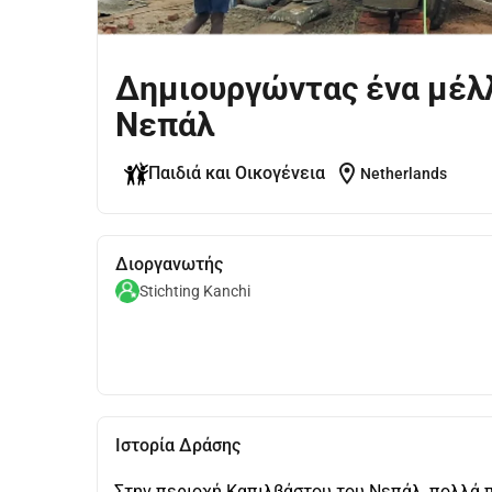
Δημιουργώντας ένα μέλλ
Νεπάλ
location_on
Παιδιά και Οικογένεια
Netherlands
Διοργανωτής
Stichting Kanchi
Ιστορία Δράσης
Στην περιοχή Καπιλβάστου του Νεπάλ, πολλά π