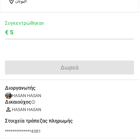
location_on
اليونان
Συγκεντρώθηκαν
€ 5
Κοινοποίηση
Δωρεά
Διοργανωτής
HASAN HASAN
Δικαιούχος
info
HASAN HASAN
Στοιχεία τράπεζας πληρωμής
**************4381