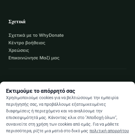
Σχετικά
Σχετικά με το WhyDonate
Κέντρο βοήθειας
Χρεώσεις
Επικοινώνησε Μαζί μας
expand_more
Περισσότεροι πόροι
Εκτιμούμε το απόρρητό σας
Χρησιμοποιούμε cookies για να βελτιώσουμε την εμπειρία
περιήγησής σας, να προβάλλουμε εξατομικευμένες
διαφημίσεις ή περιεχόμενο και να αναλύουμε την
arrow_drop_down
El
επισκεψιμότητά μας. Κάνοντας κλικ στο "Αποδοχή όλων",
συναινείτε στη χρήση των cookies από εμάς. Για να μάθετε
★★★★★
4,9 / 5 βάσει 500+ κριτικών
περισσότερα, ρίξτε μια ματιά στο δικό μας
πολιτική απορρήτου