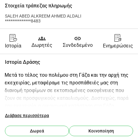
Στοιχεία τράπεζας πληρωμής
SALEH ABED ALKREEM AHMED ALDALI
**************8483
groups
link
Δωρητές
Συνδεδεμένο
Ιστορία
Ενημερώσεις
Ιστορία Δράσης
Μετά το τέλος του πολέμου στη Γάζα και την αρχή της 
εκεχειρίας, μεταφέραμε τις προσπάθειές μας στη 
διανομή τροφίμων σε εκτοπισμένες οικογένειες που 
ζουν σε προσφυγικούς καταυλισμούς. Δυστυχώς, παρά 
την εκεχειρία, η οικονομική κατάσταση στη Γάζα 
συνεχίζει να επιδεινώνεται σοβαρά. Η συντριπτική 
Διάβασε περισσότερα
πλειοψηφία του πληθυσμού αγωνίζεται καθημερινά να 
εξασφαλίσει βασικά τρόφιμα, εν μέσω μιας κρίσιμης 
Δωρεά
Κοινοποίηση
έλλειψης απαραίτητων προμηθειών. Η υποστήριξή σας 