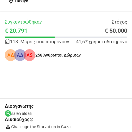
location_on
Türkiye
Συγκεντρώθηκαν
Στόχος
€ 20.791
€ 50.000
118
Μέρες που απομένουν
41,6%
χρηματοδοτημένο
ΑΔ
ΑΔ
AS
258
Άνθρωποι Δώρισαν
Κοινοποίηση
Δωρεά
Διοργανωτής
saleh aldali
Δικαιούχος
info
Challenge the Starvation in Gaza