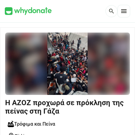
menu
search
Η AZOZ προχωρά σε πρόκληση της
πείνας στη Γάζα
Τρόφιμα και Πείνα