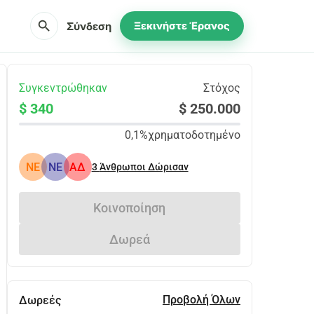
search
Σύνδεση
Ξεκινήστε Έρανος
Συγκεντρώθηκαν
Στόχος
$ 340
$ 250.000
0,1%
χρηματοδοτημένο
NE
NE
ΑΔ
3
Άνθρωποι Δώρισαν
Κοινοποίηση
Δωρεά
Προβολή Όλων
Δωρεές