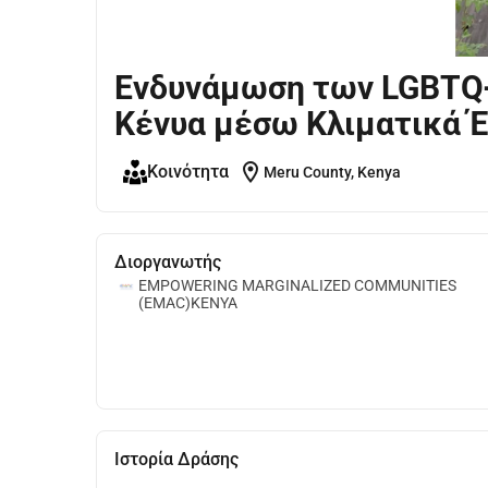
Ενδυνάμωση των LGBTQ+
Κένυα μέσω Κλιματικά Έ
location_on
Κοινότητα
Meru County, Kenya
Διοργανωτής
EMPOWERING MARGINALIZED COMMUNITIES
(EMAC)KENYA
Ιστορία Δράσης