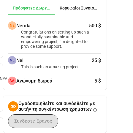
Πρόσφατες Δωρεές
Κορυφαίοι Συνεισφέροντες
Nerida
500 $
NE
Congratulations on setting up such a
wonderfully sustainable and
empowering project, I’m delighted to
provide some support.
Nel
25 $
NE
This is such an amazing project
ENYA
Ανώνυμη δωρεά
5 $
ΑΔ
Ομαδοποιηθείτε και συνδεθείτε με
αυτήν τη συγκέντρωση χρημάτων
info
Συνδέστε Έρανος