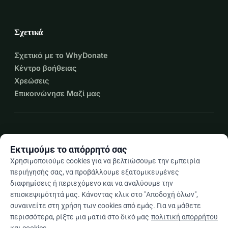
Σχετικά
Σχετικά με το WhyDonate
Κέντρο βοήθειας
Χρεώσεις
Επικοινώνησε Μαζί μας
expand_more
Περισσότεροι πόροι
Εκτιμούμε το απόρρητό σας
Χρησιμοποιούμε cookies για να βελτιώσουμε την εμπειρία
περιήγησής σας, να προβάλλουμε εξατομικευμένες
διαφημίσεις ή περιεχόμενο και να αναλύουμε την
arrow_drop_down
El
επισκεψιμότητά μας. Κάνοντας κλικ στο "Αποδοχή όλων",
συναινείτε στη χρήση των cookies από εμάς. Για να μάθετε
★★★★★
4,9 / 5 βάσει 500+ κριτικών
περισσότερα, ρίξτε μια ματιά στο δικό μας
πολιτική απορρήτου