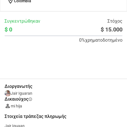
location_on
Colombia
Συγκεντρώθηκαν
Στόχος
$ 0
$ 15.000
0%
χρηματοδοτημένο
Κοινοποίηση
Δωρεά
Διοργανωτής
Jair Iguaran
Δικαιούχος
info
mi hija
Στοιχεία τράπεζας πληρωμής
Jair Iguaan