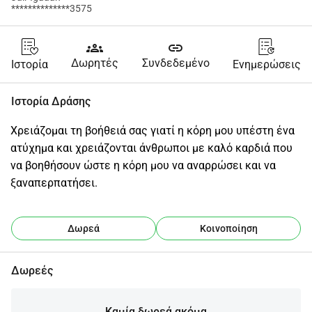
**************3575
groups
link
Δωρητές
Συνδεδεμένο
Ιστορία
Ενημερώσεις
Ιστορία Δράσης
Χρειάζομαι τη βοήθειά σας γιατί η κόρη μου υπέστη ένα 
ατύχημα και χρειάζονται άνθρωποι με καλό καρδιά που 
να βοηθήσουν ώστε η κόρη μου να αναρρώσει και να 
ξαναπερπατήσει.
Δωρεά
Κοινοποίηση
Δωρεές
Καμία δωρεά ακόμα