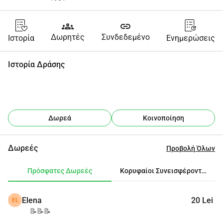
groups
link
Δωρητές
Συνδεδεμένο
Ιστορία
Ενημερώσεις
Ιστορία Δράσης
Δωρεά
Κοινοποίηση
Δωρεές
Προβολή Όλων
Πρόσφατες Δωρεές
Κορυφαίοι Συνεισφέροντες
Elena
20 Lei
EL
📝📝📝