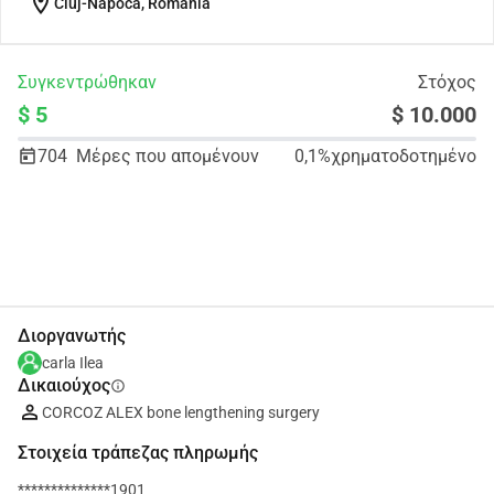
location_on
Cluj-Napoca, Romania
Συγκεντρώθηκαν
Στόχος
$ 5
$ 10.000
704
Μέρες που απομένουν
0,1%
χρηματοδοτημένο
Κοινοποίηση
Δωρεά
Διοργανωτής
carla Ilea
Δικαιούχος
info
CORCOZ ALEX bone lengthening surgery
Στοιχεία τράπεζας πληρωμής
**************1901