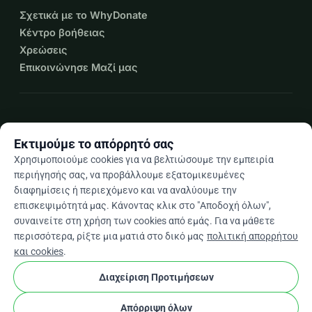
Σχετικά με το WhyDonate
Κέντρο βοήθειας
Χρεώσεις
Επικοινώνησε Μαζί μας
expand_more
Περισσότεροι πόροι
Εκτιμούμε το απόρρητό σας
Χρησιμοποιούμε cookies για να βελτιώσουμε την εμπειρία
περιήγησής σας, να προβάλλουμε εξατομικευμένες
διαφημίσεις ή περιεχόμενο και να αναλύουμε την
arrow_drop_down
El
επισκεψιμότητά μας. Κάνοντας κλικ στο "Αποδοχή όλων",
συναινείτε στη χρήση των cookies από εμάς. Για να μάθετε
★★★★★
4,9 / 5 βάσει 500+ κριτικών
περισσότερα, ρίξτε μια ματιά στο δικό μας
πολιτική απορρήτου
και cookies
.
Διαχείριση Προτιμήσεων
© 2012–2026
WhyDonate
Απόρρητο και cookies
cookie
Όροι και προϋποθέσεις
Ρυθμίσεις Cookies
Απόρριψη όλων