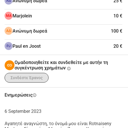
Ανώνυμη δωρεά
25 €
ΑΔ
Marjolein
10 €
MA
Ανώνυμη δωρεά
100 €
ΑΔ
Paul en Joost
20 €
PJ
Ομαδοποιηθείτε και συνδεθείτε με αυτήν τη
συγκέντρωση χρημάτων
info
Συνδέστε Έρανος
Ενημερώσεις
info
6 September 2023
Αγαπητέ αναγνώστη, το όνομά μου είναι Rotnaiseny