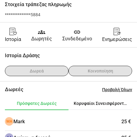
Στοιχεία τράπεζας πληρωμής
**************5884
groups
link
Δωρητές
Συνδεδεμένο
Ιστορία
Ενημερώσεις
Ιστορία Δράσης
Δωρεά
Κοινοποίηση
Δωρεές
Προβολή Όλων
Πρόσφατες Δωρεές
Κορυφαίοι Συνεισφέροντες
Mark
25 €
MA