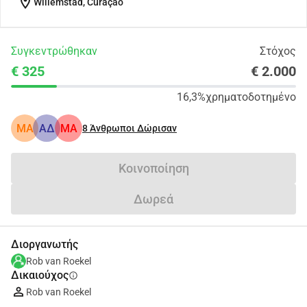
location_on
Willemstad, Curaçao
Συγκεντρώθηκαν
Στόχος
€ 325
€ 2.000
16,3%
χρηματοδοτημένο
MA
ΑΔ
MA
8
Άνθρωποι Δώρισαν
Κοινοποίηση
Δωρεά
Διοργανωτής
Rob van Roekel
Δικαιούχος
info
Rob van Roekel