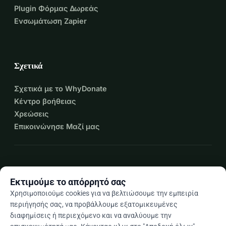
Plugin Φόρμας Δωρεάς
Ενσωμάτωση Zapier
Σχετικά
Σχετικά με το WhyDonate
Κέντρο βοήθειας
Χρεώσεις
Επικοινώνησε Μαζί μας
expand_more
Περισσότεροι πόροι
Εκτιμούμε το απόρρητό σας
Χρησιμοποιούμε cookies για να βελτιώσουμε την εμπειρία
περιήγησής σας, να προβάλλουμε εξατομικευμένες
διαφημίσεις ή περιεχόμενο και να αναλύουμε την