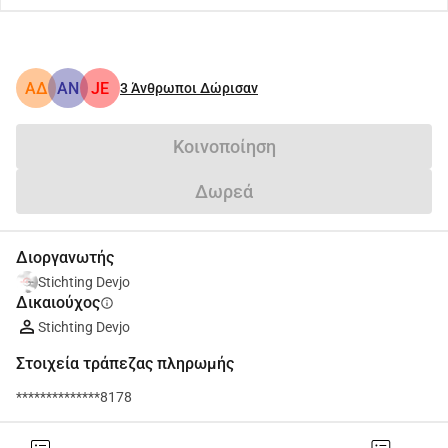
ΑΔ
AN
JE
3
Άνθρωποι Δώρισαν
Κοινοποίηση
Δωρεά
Διοργανωτής
Stichting Devjo
Δικαιούχος
info
Stichting Devjo
Στοιχεία τράπεζας πληρωμής
**************8178