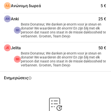
δημοτικού συμβουλίου. Αυτή η 
Ανώνυμη δωρεά
5 €
ΑΔ
πρώτη γνωριμία συχνά συμβαίνει σε 
Anki
25 €
AN
μέρη όπου έρχεσαι μόνο αν είσαι 
Beste Donateur, We danken je enorm voor je steun en
donatie! We waarderen dit enorm! En zijn blij met elk
SD
persoon dat naast ons staat in de missie dakloosheid te
άστεγος. Οι καταυλισμοί με τις 
verbannen. Groeten, Team Devjo
σκηνές όπου διαμένουν άστεγοι στο 
Jelita
50 €
JE
Haagse Bos, μέρη σε πάρκα και άλλες 
Beste Donateur, We danken je enorm voor je steun en
donatie! We waarderen dit enorm! En zijn blij met elk
SD
μυστικές τοποθεσίες ύπνου των 
persoon dat naast ons staat in de missie dakloosheid te
verbannen. Groeten, Team Devjo
άστεγων στο Χάγιο.
Ενημερώσεις
info
100% Μη κερδοσκοπικό
Στο Devjo εργαζόμαστε σκληρά από 
καθαρό πάθος και πεποίθηση. 
Οικονομικά, μπορεί να είναι κάποιες 