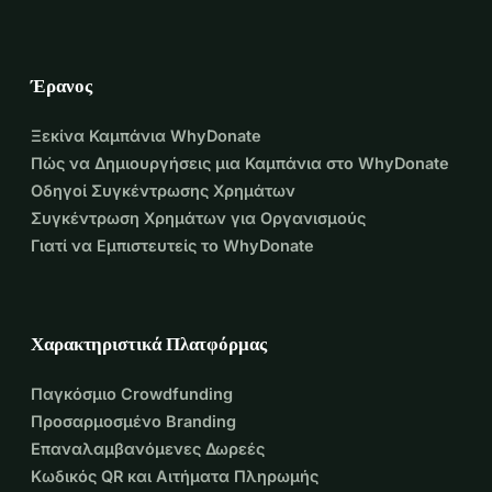
διοικητικό συμβούλιο, μπορούμε να 
προχωρήσουμε πιο μεθοδικά, πιο 
Έρανος
μεγάλα και πιο αποτελεσματικά προς 
Ξεκίνα Καμπάνια WhyDonate
τον στόχο μας.
Πώς να Δημιουργήσεις μια Καμπάνια στο WhyDonate
Σκληρή δουλειά με τον Fabian ως παράδειγμα και 
Οδηγοί Συγκέντρωσης Χρημάτων
αποτελέσματα.
Συγκέντρωση Χρημάτων για Οργανισμούς
Περισσότερες από εκατοντάδες 
Γιατί να Εμπιστευτείς το WhyDonate
ώρες εργασίας την εβδομάδα, 
ενημέρωση σε κάθε πιθανό τομέα, 
Χαρακτηριστικά Πλατφόρμας
από τοπική πολιτική μέχρι 
Παγκόσμιο Crowdfunding
περιφερειακή και εθνική, διατήρηση 
Προσαρμοσμένο Branding
συνεργασιών με εταίρους, 
Επαναλαμβανόμενες Δωρεές
Κωδικός QR και Αιτήματα Πληρωμής
προσέλκυση νέων εταίρων, 