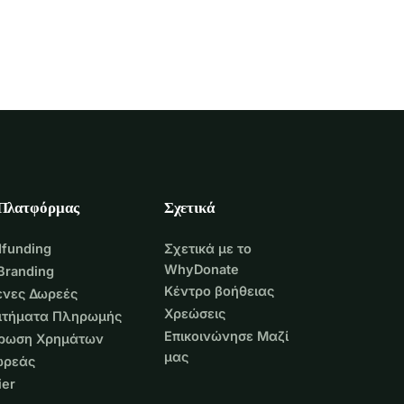
 Πλατφόρμας
Σχετικά
funding
Σχετικά με το
WhyDonate
Branding
Κέντρο βοήθειας
νες Δωρεές
Χρεώσεις
Αιτήματα Πληρωμής
Επικοινώνησε Μαζί
τρωση Χρημάτων
μας
ωρεάς
er