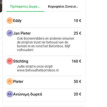
Πρόσφατες Δωρεές
Κορυφαίοι Συνεισφέροντες
Eddy
10 €
ED
Jan Pieter
25 €
JP
Ook Bomenridders en anderen steunen
de strijd en inzet ter behoud van de
bomen in en rond het Betonbos. Blijf
volhouden!
Stichting
160 €
ST
Jullie strijd is onze strijd!
www.behoudhetborrebos.nl
Pieter
50 €
PI
Ανώνυμη δωρεά
20 €
ΑΔ