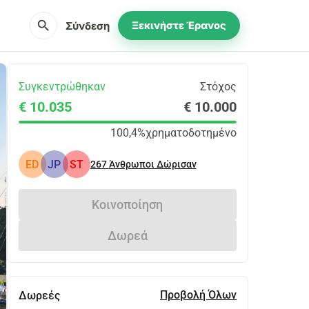
search
Σύνδεση
Ξεκινήστε Έρανος
Συγκεντρώθηκαν
Στόχος
€ 10.035
€ 10.000
100,4%
χρηματοδοτημένο
ED
JP
ST
267
Άνθρωποι Δώρισαν
Κοινοποίηση
Δωρεά
Προβολή Όλων
Δωρεές