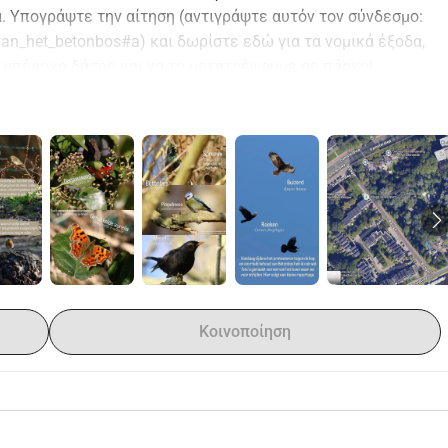
. Υπογράψτε την αίτηση (αντιγράψτε αυτόν τον σύνδεσμο: 
an_het_betonbos#a) και δωρίστε εδώ για τα νομικά έξοδα, 
 υπέροχο δάσος και να το μετατρέψουμε σε πάρκο!
ται δίπλα στο κέντρο του Γκρόνινγκεν. Τα τελευταία 30 
ίπλα σε παλαιότερα δέντρα. Το όνομα Betonbos είναι 
έχει τσιμεντένιες πλάκες
. Τα περισσότερα δέντρα είναι 
υξη ενός μέρους της μελλοντικής κατοικίας Stadshavens. 
ή Οικολογική Δομή 
(SES). Αυτές οι περιοχές είναι κρίσιμες 
ς στο Γκρόνινγκεν.
Κοινοποίηση
ς και μελλοντικές κλιματικές προκλήσεις όπως 
στρες από 
το πράσινο εντός της καθορισμένης ακτίνας των 500 
ο το ποσό της αποζημίωσης διατίθεται στον ίδιο τον 