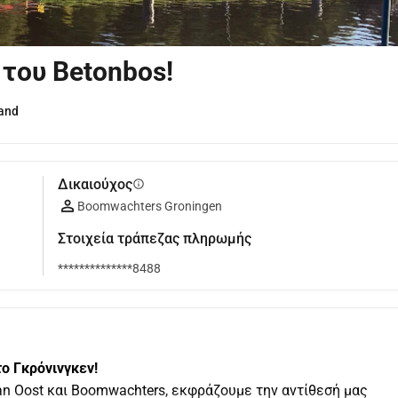
 του Betonbos!
and
Δικαιούχος
info
Boomwachters Groningen
Στοιχεία τράπεζας πληρωμής
**************8488
ο Γκρόνινγκεν!
an Oost και Boomwachters, εκφράζουμε την αντίθεσή μας 