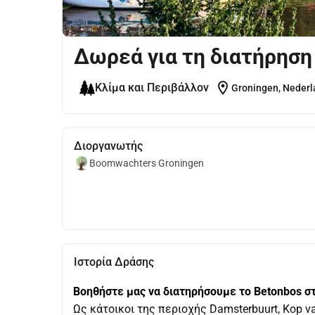
Δωρεά για τη διατήρηση
location_on
Κλίμα και Περιβάλλον
Groningen, Nederl
Διοργανωτής
Boomwachters Groningen
Ιστορία Δράσης
Βοηθήστε μας να διατηρήσουμε το Betonbos στ
Ως κάτοικοι της περιοχής Damsterbuurt, Kop v