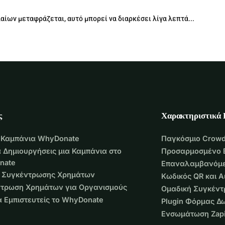
 στην Stadshavens. Αυτό είναι ένα τσιγάρο από το δικό του 
ίων μεταφράζεται, αυτό μπορεί να διαρκέσει λίγα λεπτά...
ν και άλλων ζώων 
χωρίς εναλλακτική κοντά. Δείτε τις 
ας οικολόγος και ακούστε το μαγευτικό τραγούδι των 
επιτευχθεί ο ίδιος αριθμός κατοικιών.
ρέστε τις υπόλοιπες τσιμεντένιες πλάκες, προσθέστε 
ς
Χαρακτηριστικά
ς οικολογικής απογραφής από ειδικούς. 
 Καμπάνια WhyDonate
Παγκόσμιο Crowd
 Δημιουργήσεις μια Καμπάνια στο
Προσαρμοσμένο 
nate
Επαναλαμβανόμε
 Συγκέντρωσης Χρημάτων
Κωδικός QR και 
τρωση Χρημάτων για Οργανισμούς
Ομαδική Συγκέν
να Εμπιστευτείς το WhyDonate
Plugin Φόρμας Δ
Ενσωμάτωση Zapi