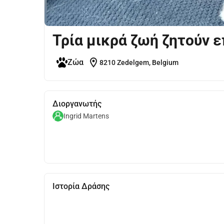
Τρία μικρά ζωή ζητούν 
location_on
Ζώα
8210 Zedelgem, Belgium
Διοργανωτής
Ingrid Martens
Ιστορία Δράσης