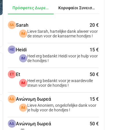
Πρόσφατες Δωρεές
Κορυφαίοι Συνεισφέροντες
Sarah
20 €
SA
Lieve Sarah, hartelijke dank alweer voor
IM
de steun voor de kansarme hondjes !
Heidi
15 €
HE
Heel erg bedankt Heidi voor je hulp voor
IM
de hondjes !
Et
50 €
ET
Heel erg bedankt voor je waardevolle
IM
steun voor de hondjes !
Ανώνυμη δωρεά
15 €
ΑΔ
Lieve Anoniem, ongelofelijke dank voor
IM
je hulp voor de hondjes !
Ανώνυμη δωρεά
50 €
ΑΔ