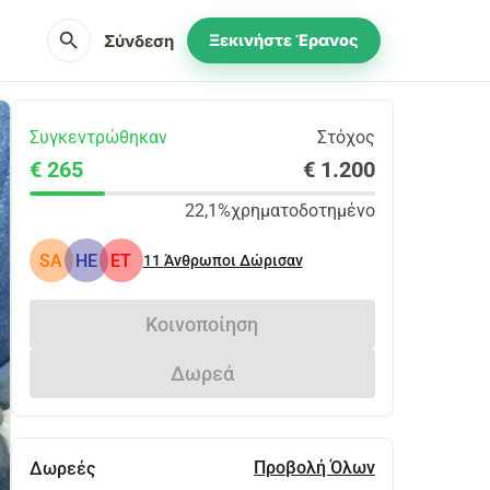
search
Σύνδεση
Ξεκινήστε Έρανος
Συγκεντρώθηκαν
Στόχος
€ 265
€ 1.200
22,1%
χρηματοδοτημένο
SA
HE
ET
11
Άνθρωποι Δώρισαν
Κοινοποίηση
Δωρεά
Προβολή Όλων
Δωρεές