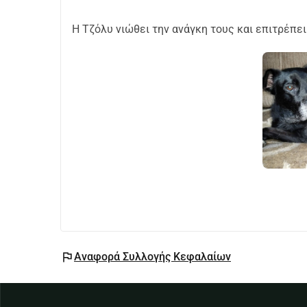
Η Τζόλυ νιώθει την ανάγκη τους και επιτρέπε
flag
Αναφορά Συλλογής Κεφαλαίων