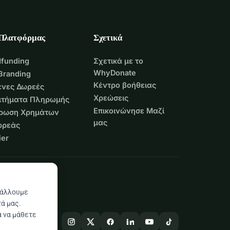
 Πλατφόρμας
Σχετικά
funding
Σχετικά με το
WhyDonate
Branding
Κέντρο βοήθειας
νες Δωρεές
Χρεώσεις
Αιτήματα Πληρωμής
Επικοινώνησε Μαζί
τρωση Χρημάτων
μας
ωρεάς
er
βάλλουμε
ά μας.
α να μάθετε