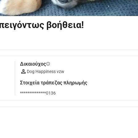
επειγόντως βοήθεια!
Δικαιούχος
info
Dog Happiness vzw
Στοιχεία τράπεζας πληρωμής
**************0136