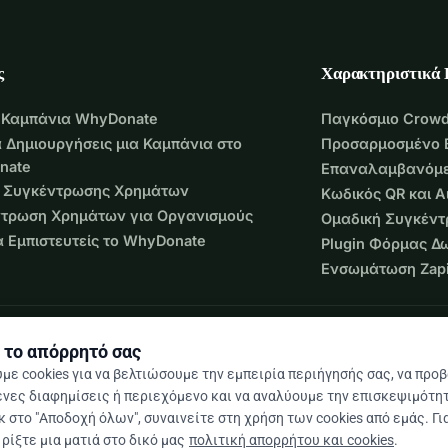
ς
Χαρακτηριστικά
 Καμπάνια WhyDonate
Παγκόσμιο Crowd
 Δημιουργήσεις μια Καμπάνια στο
Προσαρμοσμένο 
nate
Επαναλαμβανόμε
 Συγκέντρωσης Χρημάτων
Κωδικός QR και 
τρωση Χρημάτων για Οργανισμούς
Ομαδική Συγκέν
να Εμπιστευτείς το WhyDonate
Plugin Φόρμας Δ
Ενσωμάτωση Zapi
 το απόρρητό σας
με cookies για να βελτιώσουμε την εμπειρία περιήγησής σας, να προ
νες διαφημίσεις ή περιεχόμενο και να αναλύουμε την επισκεψιμότητ
 στο "Αποδοχή όλων", συναινείτε στη χρήση των cookies από εμάς. Γι
 / 5 βάσει 500+ κριτικών
ρίξτε μια ματιά στο δικό μας
πολιτική απορρήτου και cookies
.