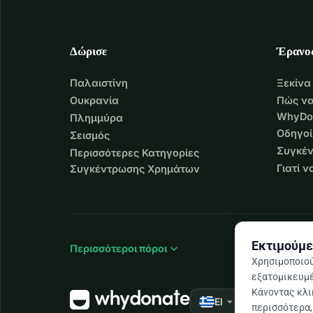
Δώρισε
Έρανο
Παλαιστίνη
Ξεκίνα
Ουκρανία
Πώς να
WhyDo
Πλημμύρα
Οδηγοί
Σεισμός
Συγκέν
Περισσότερες Κατηγορίες
Γιατί 
Συγκέντρωσης Χρημάτων
Εκτιμούμε
expand_more
Περισσότεροι πόροι
Χρησιμοποιού
εξατομικευμέ
Κάνοντας κλικ
arrow_drop_down
★★★★★
El
4,9
περισσότερα, 