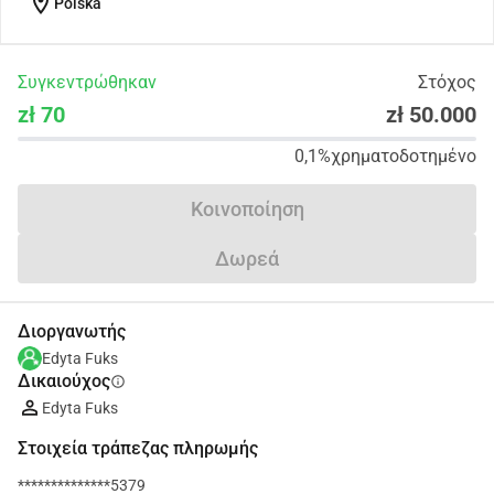
location_on
Polska
Συγκεντρώθηκαν
Στόχος
zł 70
zł 50.000
0,1%
χρηματοδοτημένο
Κοινοποίηση
Δωρεά
Διοργανωτής
Edyta Fuks
Δικαιούχος
info
Edyta Fuks
Στοιχεία τράπεζας πληρωμής
**************5379