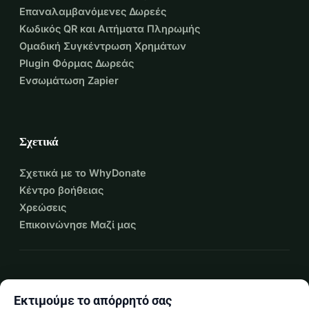
Επαναλαμβανόμενες Δωρεές
Κωδικός QR και Αιτήματα Πληρωμής
Ομαδική Συγκέντρωση Χρημάτων
Plugin Φόρμας Δωρεάς
Ενσωμάτωση Zapier
Σχετικά
Σχετικά με το WhyDonate
Κέντρο βοήθειας
Χρεώσεις
Επικοινώνησε Μαζί μας
expand_more
Περισσότεροι πόροι
Εκτιμούμε το απόρρητό σας