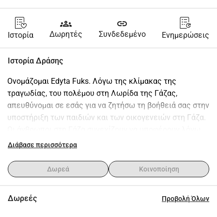
groups
link
Δωρητές
Συνδεδεμένο
Ιστορία
Ενημερώσεις
Ιστορία Δράσης
Ονομάζομαι Edyta Fuks. Λόγω της κλίμακας της 
τραγωδίας, του πολέμου στη Λωρίδα της Γάζας, 
απευθύνομαι σε εσάς για να ζητήσω τη βοήθειά σας στην 
υποστήριξη των παιδιών και των οικογενειών στη Γάζα. 
Οι άνθρωποι στη Γάζα συνεχίζουν να υποφέρουν λόγω 
της έλλειψης τροφής, κατάλληλης υγειονομικής 
Διάβασε περισσότερα
περίθαλψης και στέγης. Η πλειονότητα των υποδομών 
στην Παλαιστίνη έχει καταστραφεί από τον πόλεμο. Ο 
Δωρεά
Κοινοποίηση
πληθυσμός στους καταυλισμούς προσφύγων δεν έχει 
τίποτα να επιστρέψει αλλά επιθυμεί να ξαναχτίσει τα 
Δωρεές
Προβολή Όλων
σπίτια τους. Κοιμούνται υπό τον ανοιχτό ουρανό, καθώς 
τα υποσχεθέντα οικιστικά σπίτια έχουν σταματήσει από 