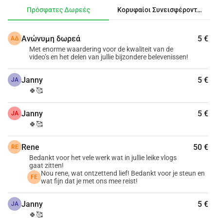
εξερευνήσουμε τα επόμενα χρόνια την Κεντρική και 
Πρόσφατες Δωρεές
Κορυφαίοι Συνεισφέροντες
Νότια Αμερική, μέσω της λεγόμενης Παναμερικανικής 
Οδού.
Ανώνυμη δωρεά
5 €
ΑΔ
Απολαμβάνεις τα βίντεό μας, εκτιμάς τη δουλειά που 
Met enorme waardering voor de kwaliteit van de
απαιτείται και θέλεις να μας στηρίξεις; Μπορείς να το 
video’s en het delen van jullie bijzondere belevenissen!
κάνεις κάνοντας μια δωρεά μέσω αυτής της σελίδας.
Σας ευχαριστούμε πολύ πολύ πολύ!!!
Janny
5 €
JA
Με πολλή αγάπη,
🍀🥰
Πασκάλ, Εέφκε, Νίνκε και Καρλάιν - Family Everywhere
Janny
5 €
JA
🍀🥰
Rene
50 €
RE
Bedankt voor het vele werk wat in jullie leike vlogs
gaat zitten!
Nou rene, wat ontzettend lief! Bedankt voor je steun en
FE
wat fijn dat je met ons mee reist!
Janny
5 €
JA
🍀🥰