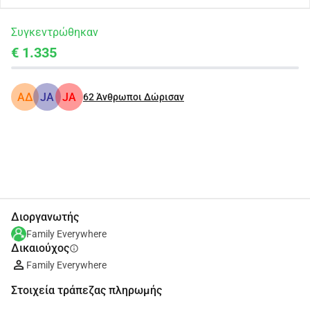
Συγκεντρώθηκαν
€ 1.335
ΑΔ
JA
JA
62
Άνθρωποι Δώρισαν
Κοινοποίηση
Δωρεά
Διοργανωτής
Family Everywhere
Δικαιούχος
info
Family Everywhere
Στοιχεία τράπεζας πληρωμής