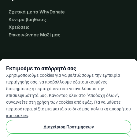
Σχετικά με το WhyDonate
Κέντρο βοήθειας
Χρεώσεις
Επικοινώνησε Μαζί μας
expand_more
Περισσότεροι πόροι
Εκτιμούμε το απόρρητό σας
Χρησιμοποιούμε cookies για να βελτιώσουμε την εμπειρία
περιήγησής σας, να προβάλλουμε εξατομικευμένες
διαφημίσεις ή περιεχόμενο και να αναλύουμε την
arrow_drop_down
El
επισκεψιμότητά μας. Κάνοντας κλικ στο "Αποδοχή όλων",
συναινείτε στη χρήση των cookies από εμάς. Για να μάθετε
★★★★★
4,9 / 5 βάσει 500+ κριτικών
περισσότερα, ρίξτε μια ματιά στο δικό μας
πολιτική απορρήτου
και cookies
.
Διαχείριση Προτιμήσεων
© 2012–2026
WhyDonate
Απόρρητο και cookies