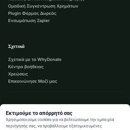
Ομαδική Συγκέντρωση Χρημάτων
Plugin Φόρμας Δωρεάς
Ενσωμάτωση Zapier
Σχετικά
Σχετικά με το WhyDonate
Κέντρο βοήθειας
Χρεώσεις
Επικοινώνησε Μαζί μας
expand_more
Περισσότεροι πόροι
Εκτιμούμε το απόρρητό σας
Χρησιμοποιούμε cookies για να βελτιώσουμε την εμπειρία
περιήγησής σας, να προβάλλουμε εξατομικευμένες