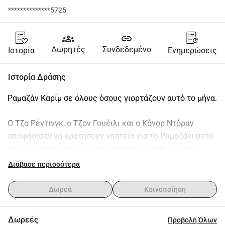
**************5725
groups
link
Δωρητές
Συνδεδεμένο
Ιστορία
Ενημερώσεις
Ιστορία Δράσης
Ραμαζάν Καρίμ σε όλους όσους γιορτάζουν αυτό το μήνα.
Ο Τζο Ρέντινγκ, ο Τζον Γουέιλι και ο Κόνορ Ντόραν 
αποφάσισαν να κρατήσουν νηστεία για το Ραμαζάνι αυτό 
το μήνα προς όφελος μιας τοπικής φιλανθρωπικής 
οργάνωσης.
Διάβασε περισσότερα
Η επιλεγμένη μας φιλανθρωπική οργάνωση είναι το 
Δωρεά
Κοινοποίηση
Πρόγραμμα Κάρι του Μπράντφορντ. Μια τοπική 
υπηρεσία που στοχεύει να παρέχει δωρεάν γεύματα 
Δωρεές
Προβολή Όλων
στους άστεγους, φτωχούς και αδύναμους ανθρώπους 