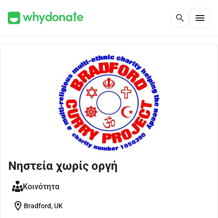
menu
search
Νηστεία χωρίς οργή
Κοινότητα
location_on
Bradford, UK