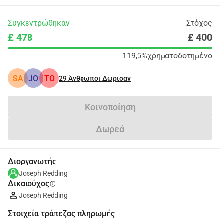
Συγκεντρώθηκαν
Στόχος
£ 478
£ 400
119,5%
χρηματοδοτημένο
SA
JO
TO
29
Άνθρωποι Δώρισαν
Κοινοποίηση
Δωρεά
Διοργανωτής
Joseph Redding
Δικαιούχος
info
Joseph Redding
Στοιχεία τράπεζας πληρωμής