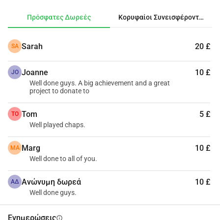
του Μπράντφορντ.
Πρόσφατες Δωρεές
Κορυφαίοι Συνεισφέροντες
Sarah
20 £
SA
Joanne
10 £
JO
Well done guys. A big achievement and a great
project to donate to
Tom
5 £
TO
Well played chaps.
Marg
10 £
MA
Well done to all of you.
Ανώνυμη δωρεά
10 £
ΑΔ
Well done guys.
Ενημερώσεις
info