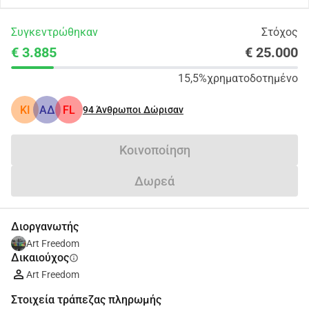
Συγκεντρώθηκαν
Στόχος
€ 3.885
€ 25.000
15,5%
χρηματοδοτημένο
KI
ΑΔ
FL
94
Άνθρωποι Δώρισαν
Κοινοποίηση
Δωρεά
Διοργανωτής
Art Freedom
Δικαιούχος
info
Art Freedom
Στοιχεία τράπεζας πληρωμής