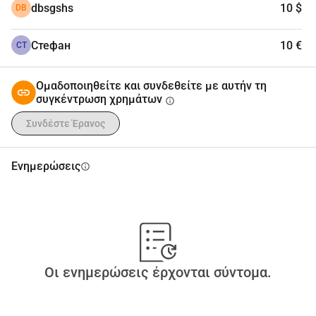
dbsgshs
10 $
DB
Стефан
10 €
СТ
Ομαδοποιηθείτε και συνδεθείτε με αυτήν τη
συγκέντρωση χρημάτων
info
Συνδέστε Έρανος
Ενημερώσεις
info
Οι ενημερώσεις έρχονται σύντομα.