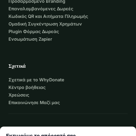
Προσαρμοσμένο Branding
Επαναλαμβανόμενες Δωρεές
Κωδικός QR και Αιτήματα Πληρωμής
Ομαδική Συγκέντρωση Χρημάτων
Plugin Φόρμας Δωρεάς
Ενσωμάτωση Zapier
Σχετικά
Σχετικά με το WhyDonate
Κέντρο βοήθειας
Χρεώσεις
Επικοινώνησε Μαζί μας
expand_more
Περισσότεροι πόροι
Εκτιμούμε το απόρρητό σας