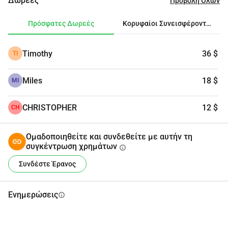
Δωρεές
Προβολή Όλων
για όλους.
Πρόσφατες Δωρεές
Κορυφαίοι Συνεισφέροντες
Timothy
36 $
TI
Miles
18 $
MI
CHRISTOPHER
12 $
CH
Ομαδοποιηθείτε και συνδεθείτε με αυτήν τη
συγκέντρωση χρημάτων
info
Συνδέστε Έρανος
Ενημερώσεις
info