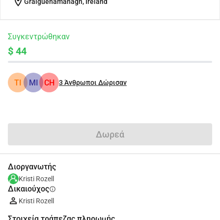
location_on
Graiguenamanagh, Ireland
Συγκεντρώθηκαν
$ 44
TI
MI
CH
3
Άνθρωποι Δώρισαν
Κοινοποίηση
Δωρεά
Διοργανωτής
Kristi Rozell
Δικαιούχος
info
Kristi Rozell
Στοιχεία τράπεζας πληρωμής