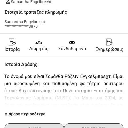
Samantha Engelbrecht
Στοιχεία τράπεζας πληρωμής
Samantha Engelbrecht
**************8876
groups
link
Δωρητές
Συνδεδεμένο
Ιστορία
Ενημερώσεις
Ιστορία Δράσης
Το όνομά μου είναι Σαμάνθα Ρόζλιν Ένγκελμπρεχτ. Είμαι 
μια αφοσιωμένη και παθιασμένη φοιτήτρια δεύτερου 
έτους Αρχιτεκτονικής στο Πανεπιστήμιο Επιστήμης και 
Τεχνολογίας Ναμίμπια (NUST). Το Μάιο του 2024, με 
βάση την ακαδημαϊκή μου επίδοση, είχα συνέντευξη και 
επιλέχθηκα για ένα πρόγραμμα ανταλλαγής 6 μηνών 
Διάβασε περισσότερα
(Οκτώβριος 2024 Μάρτιος 2025) στο Πανεπιστήμιο 
Hochschule RheinMain στη Γερμανία. 