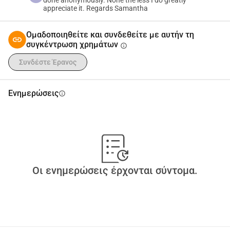
done anonymously. None the less I do greatly
appreciate it. Regards Samantha
Ομαδοποιηθείτε και συνδεθείτε με αυτήν τη
συγκέντρωση χρημάτων
info
Συνδέστε Έρανος
Ενημερώσεις
info
Οι ενημερώσεις έρχονται σύντομα.