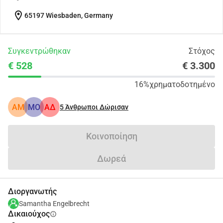
location_on
65197 Wiesbaden, Germany
Συγκεντρώθηκαν
Στόχος
€ 528
€ 3.300
16%
χρηματοδοτημένο
AM
MO
ΑΔ
5
Άνθρωποι Δώρισαν
Κοινοποίηση
Δωρεά
Διοργανωτής
Samantha Engelbrecht
Δικαιούχος
info