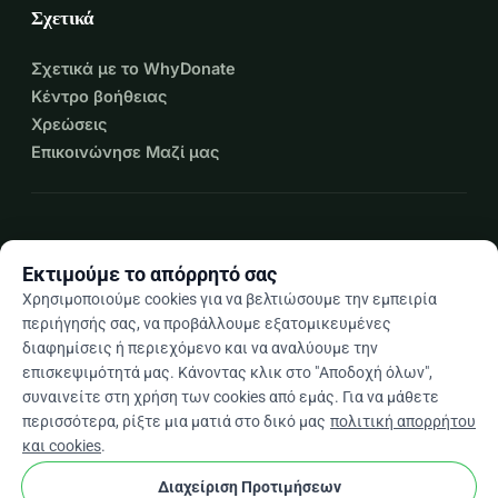
Σχετικά
Σχετικά με το WhyDonate
Κέντρο βοήθειας
Χρεώσεις
Επικοινώνησε Μαζί μας
expand_more
Περισσότεροι πόροι
Εκτιμούμε το απόρρητό σας
Χρησιμοποιούμε cookies για να βελτιώσουμε την εμπειρία
περιήγησής σας, να προβάλλουμε εξατομικευμένες
διαφημίσεις ή περιεχόμενο και να αναλύουμε την
arrow_drop_down
El
επισκεψιμότητά μας. Κάνοντας κλικ στο "Αποδοχή όλων",
συναινείτε στη χρήση των cookies από εμάς. Για να μάθετε
★★★★★
4,9 / 5 βάσει 500+ κριτικών
περισσότερα, ρίξτε μια ματιά στο δικό μας
πολιτική απορρήτου
και cookies
.
Διαχείριση Προτιμήσεων