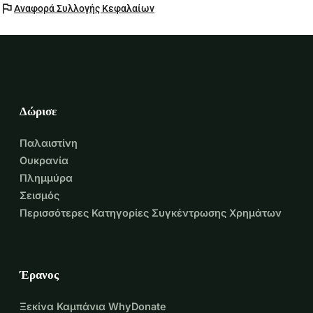
flag
Αναφορά Συλλογής Κεφαλαίων
Δώρισε
Παλαιστίνη
Ουκρανία
Πλημμύρα
Σεισμός
Περισσότερες Κατηγορίες Συγκέντρωσης Χρημάτων
Έρανος
Ξεκίνα Καμπάνια WhyDonate