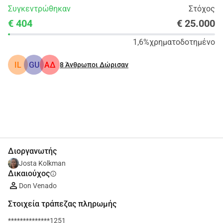
Συγκεντρώθηκαν
Στόχος
€ 404
€ 25.000
1,6%
χρηματοδοτημένο
IL
GU
ΑΔ
8
Άνθρωποι Δώρισαν
Κοινοποίηση
Δωρεά
Διοργανωτής
Josta Kolkman
Δικαιούχος
info
Don Venado
Στοιχεία τράπεζας πληρωμής
**************1251