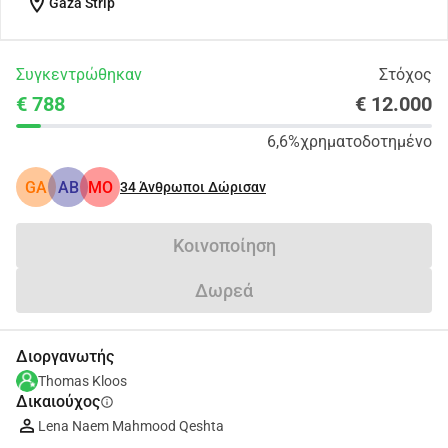
location_on
Gaza Strip
Συγκεντρώθηκαν
Στόχος
€ 788
€ 12.000
6,6%
χρηματοδοτημένο
GA
AB
MO
34
Άνθρωποι Δώρισαν
Κοινοποίηση
Δωρεά
Διοργανωτής
Thomas Kloos
Δικαιούχος
info
Lena Naem Mahmood Qeshta