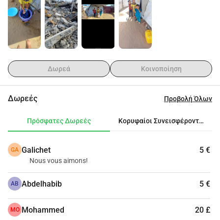
Δωρεά
Κοινοποίηση
Δωρεές
Προβολή Όλων
Πρόσφατες Δωρεές
Κορυφαίοι Συνεισφέροντες
Galichet
5 €
GA
Nous vous aimons!
Abdelhabib
5 €
AB
Mohammed
20 £
MO