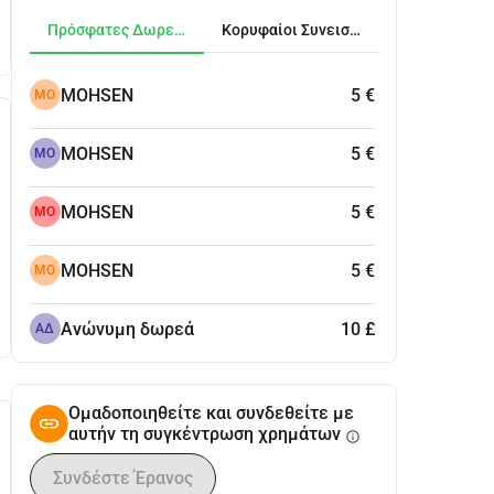
Πρόσφατες Δωρεές
Κορυφαίοι Συνεισφέροντες
MOHSEN
5 €
MO
MOHSEN
5 €
MO
MOHSEN
5 €
MO
MOHSEN
5 €
MO
Ανώνυμη δωρεά
10 £
ΑΔ
Ομαδοποιηθείτε και συνδεθείτε με
αυτήν τη συγκέντρωση χρημάτων
info
Συνδέστε Έρανος