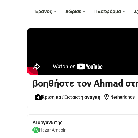
Έρανος
expand_more
Δώρισε
expand_more
Πλατφόρμα
expand_more
Σ
βοηθήστε τον Ahmad στ
location_on
Κρίση και Έκτακτη ανάγκη
Netherlands
Διοργανωτής
Hazar Amagir