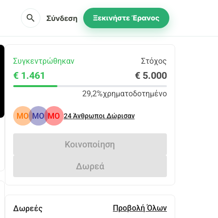
search
Σύνδεση
Ξεκινήστε Έρανος
Συγκεντρώθηκαν
Στόχος
€ 1.461
€ 5.000
29,2%
χρηματοδοτημένο
MO
MO
MO
24
Άνθρωποι Δώρισαν
Κοινοποίηση
Δωρεά
Προβολή Όλων
Δωρεές