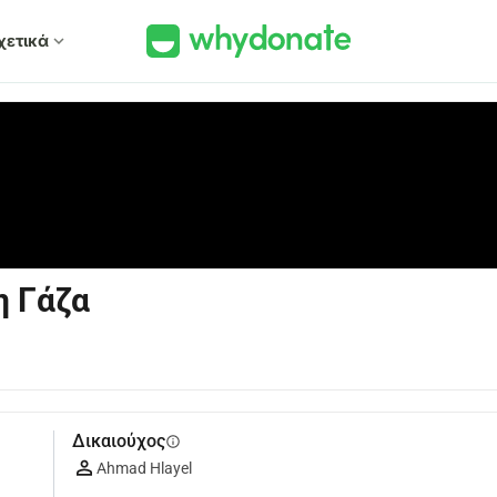
χετικά
expand_more
η Γάζα
Δικαιούχος
info
Ahmad Hlayel