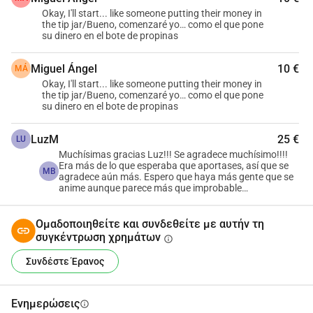
εύκολες, αναρωτήθηκα, "Τι μπορώ να κάνω για να 
Okay, I'll start... like someone putting their money in
the tip jar/Bueno, comenzaré yo… como el que pone
αυξήσω την ένταση;"
su dinero en el bote de propinas
Έτσι, έψαξα για μια εφαρμογή περπατήματος/τρέξιμου 
Miguel Ángel
10 €
MÁ
για να δω αν μπορούσα να πετύχω αυτό που φαινόταν 
Okay, I'll start... like someone putting their money in
αδύνατο για τις περισσότερες από τις ζωές μου: πάντα 
the tip jar/Bueno, comenzaré yo… como el que pone
su dinero en el bote de propinas
ήμουν υπέρβαρος, χωρίς καμία αθλητική ικανότητα ή 
κλίση. Επιπλέον, διαγνώστηκα με άσθμα στην ηλικία των 
LuzM
25 €
LU
7 Ποτέ δεν πίστευα ότι θα μπορούσα να τρέξω 5 
Muchísimas gracias Luz!!! Se agradece muchísimo!!!!
χιλιόμετρα.
Era más de lo que esperaba que aportases, así que se
MB
agradece aún más. Espero que haya más gente que se
anime aunque parece más que improbable…
Όταν έπρεπε να επιλέξω την απόσταση για την οποία 
ήθελα την εφαρμογή CaCo (μεταξύ 5K και 10K), διάλεξα 
Ομαδοποιηθείτε και συνδεθείτε με αυτήν τη
5K γιατί δεν ήθελα να είμαι πολύ φιλόδοξος.
συγκέντρωση χρημάτων
info
Δεν πίστευα ότι θα μπορούσα να ολοκληρώσω την 
Συνδέστε Έρανος
εφαρμογή 5K, οπότε γιατί να προσπαθήσω με την 10K; 
Στο τέλος, ολοκλήρωσα την εφαρμογή 5K και επίσης 
Ενημερώσεις
info
κατέβασα την εφαρμογή 10K, την οποία επίσης 