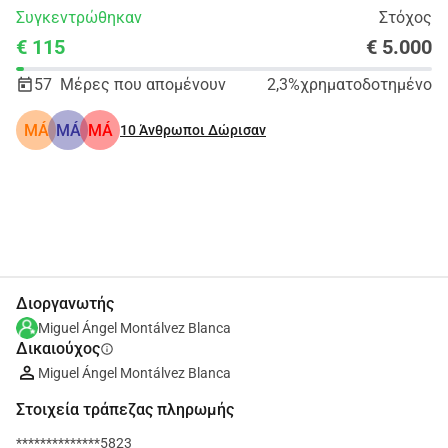
Συγκεντρώθηκαν
Στόχος
€ 115
€ 5.000
57
Μέρες που απομένουν
2,3%
χρηματοδοτημένο
MÁ
MÁ
MÁ
10
Άνθρωποι Δώρισαν
Κοινοποίηση
Δωρεά
Διοργανωτής
Miguel Ángel Montálvez Blanca
Δικαιούχος
info
Miguel Ángel Montálvez Blanca
Στοιχεία τράπεζας πληρωμής
**************5823