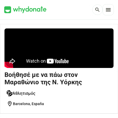
menu
search
Βοήθησέ με να πάω στον
Μαραθώνιο της Ν. Υόρκης
Αθλητισμός
location_on
Barcelona, España