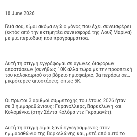
ολοκλήρωσα (Μάιος 2012).
18 June 2026
Ο πρώτος μου αγώνας ήταν ένας 10K στην Βαρκελώνη 
Γειά σου, είμαι ακόμα εγώ ο μόνος που έχει συνεισφέρει
(την πόλη μου), η Cursa de la Mercè εκείνη τη χρονιά 
(εκτός από την εκτιμητέα συνεισφορά της Λουζ Μαρίνα)
(Σεπτέμβριος 2012). Από τότε, έχω τρέξει πολλούς 
με μια περιοδική που προγραμμάτισα.
αγώνες 10K, μερικούς 5K, τρεις εκδόσεις ενός αγώνα 
που έχει πλέον καταργηθεί (Cursa de l Amistat: που 
πήγαινε από το Κάστρο του Μοντζουίκ στο πάρκο 
Αυτή τη στιγμή εγγράφομαι σε αγώνες διαφόρων
ψυχαγωγίας του Τιμπιντάμπο), τρεις αγώνες 
αποστάσεων (συνήθως 10K αλλά τώρα με την προοπτική
Behobia/San Sebastián και περίπου εννέα 
του καλοκαιριού στο βόρειο ημισφαίριο, θα περάσω σε
ημιμαραθώνιους. Έχω τρέξει επίσης δύο αγώνες που 
μικρότερες αποστάσεις, όπως 5K.
διεξάγονταν μερικές εβδομάδες πριν από τον 
Μαραθώνιο της Βαρκελώνης, που ονομάζονται Maratest 
Οι πρώτοι 3 αριθμοί συμμετοχής του έτους 2026 ήταν
(υπήρχαν εκδόσεις 15K και 30K [και οι δύο που έτρεξα 
σε 3 ημιμαραθώνιους: Γκρανόλλερς, Βαρκελώνη και
ήταν 30K]), και δύο μαραθώνιους (και οι δύο στη 
Κολομένκα (στην Σάντα Κολόμα ντε Γκραμανέτ).
Βαρκελώνη): έναν το 2017 και έναν άλλο φέτος.*
Αυτή τη στιγμή είμαι ξανά εγγεγραμμένος στον
ημιμαραθώνιο της Βαρκελώνης και, μετά από αυτό το
*Γιατί τόσα πολλά χρόνια μεταξύ των δύο μαραθωνίων; 