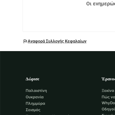
Οι ενημερώσ
flag
Αναφορά Συλλογής Κεφαλαίων
Δώρισε
Έρανο
Παλαιστίνη
Ξεκίνα
Ουκρανία
Πώς να
WhyDo
Πλημμύρα
Οδηγοί
Σεισμός