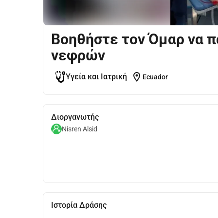
Βοηθήστε τον Όμαρ να π
νεφρών
location_on
Υγεία και Ιατρική
Ecuador
Διοργανωτής
Nisren Alsid
Ιστορία Δράσης