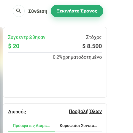
search
Σύνδεση
Ξεκινήστε Έρανος
Συγκεντρώθηκαν
Στόχος
$ 20
$ 8.500
0,2%
χρηματοδοτημένο
Κοινοποίηση
Δωρεά
Προβολή Όλων
Δωρεές
Πρόσφατες Δωρεές
Κορυφαίοι Συνεισφέροντες