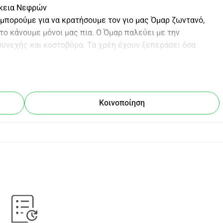
ρκεια Νεφρών
 μπορούμε για να κρατήσουμε τον γιο μας Όμαρ ζωντανό, 
ο κάνουμε μόνοι μας πια. Ο Όμαρ παλεύει με την 
συνεχής και κοστοβόρα. Τα χρέη έχουν ξεπεράσει όσα 
ια να βοηθήσουμε τον Όμαρ να συνεχίσει την ιατρική του 
υγιή ζωή. Κάθε συνεισφορά, όσο μικρή κι αν είναι, μας 
Κοινοποίηση
 ελπίδα και δύναμη να συνεχίσει να παλεύει.
θήστε μας να κρατήσουμε τον Όμαρ ζωντανό. Ευχαριστώ