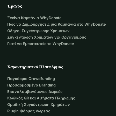
Δες τα μέσα κοινωνικής δικτύωσης μας για να μείνεις 
Έρανος
ενημερωμένος για τις δραστηριότητες στις 8 Σεπτεμβρίου.
Ξεκίνα Καμπάνια WhyDonate
Θα σε δω τότε;
Πώς να Δημιουργήσεις μια Καμπάνια στο WhyDonate
Φιλικά,
Οδηγοί Συγκέντρωσης Χρημάτων
Ρομάι
Συγκέντρωση Χρημάτων για Οργανισμούς
Γιατί να Εμπιστευτείς το WhyDonate
Χαρακτηριστικά Πλατφόρμας
Παγκόσμιο Crowdfunding
Προσαρμοσμένο Branding
Επαναλαμβανόμενες Δωρεές
Κωδικός QR και Αιτήματα Πληρωμής
Ομαδική Συγκέντρωση Χρημάτων
Plugin Φόρμας Δωρεάς