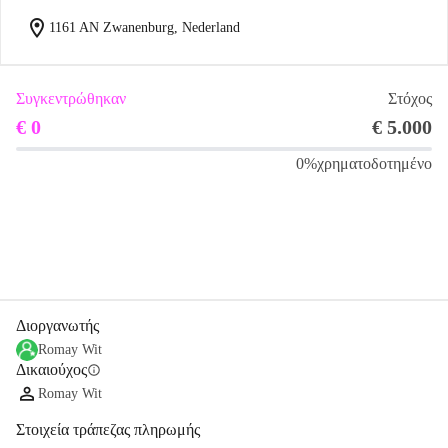
location_on
1161 AN Zwanenburg, Nederland
Συγκεντρώθηκαν
Στόχος
€ 0
€ 5.000
0%
χρηματοδοτημένο
Κοινοποίηση
Δωρεά
Διοργανωτής
Romay Wit
Δικαιούχος
info
Romay Wit
Στοιχεία τράπεζας πληρωμής