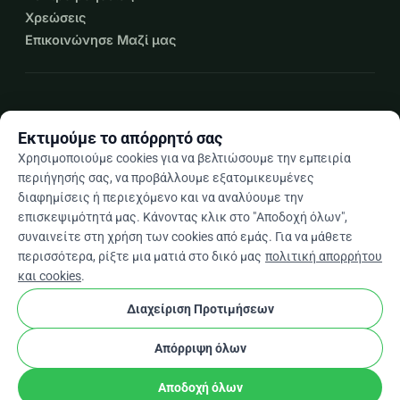
Χρεώσεις
Επικοινώνησε Μαζί μας
expand_more
Περισσότεροι πόροι
Εκτιμούμε το απόρρητό σας
Χρησιμοποιούμε cookies για να βελτιώσουμε την εμπειρία
περιήγησής σας, να προβάλλουμε εξατομικευμένες
διαφημίσεις ή περιεχόμενο και να αναλύουμε την
arrow_drop_down
El
επισκεψιμότητά μας. Κάνοντας κλικ στο "Αποδοχή όλων",
συναινείτε στη χρήση των cookies από εμάς. Για να μάθετε
★★★★★
4,9 / 5 βάσει 500+ κριτικών
περισσότερα, ρίξτε μια ματιά στο δικό μας
πολιτική απορρήτου
και cookies
.
Διαχείριση Προτιμήσεων
© 2012–2026
WhyDonate
Απόρρητο και cookies
cookie
Όροι και προϋποθέσεις
Ρυθμίσεις Cookies
Απόρριψη όλων
Κατασκευασμένο στην Ευρώπη
★
stripe
Επαληθευμένος Συνεργάτης
check
Αποδοχή όλων