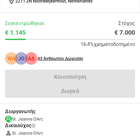
location_on
2211 ZN Noordwijkerhout, Netherlands
Συγκεντρώθηκαν
Στόχος
€ 1.145
€ 7.000
16,4%
χρηματοδοτημένο
WA
JO
ΑΔ
43
Άνθρωποι Δώρισαν
Κοινοποίηση
Δωρεά
Διοργανωτής
St. Jeanne D'Arc
Δικαιούχος
info
St. Jeanne D'Arc