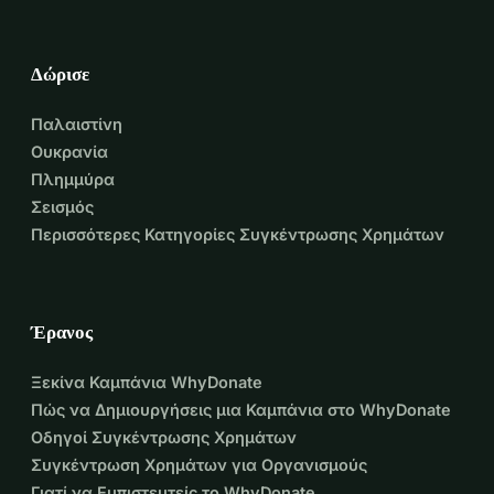
​Στηρίζετε το St. Jeanne D Arc στον δρόμο προς το χρυσό;
Μη διστάσετε να μοιραστείτε αυτό το μήνυμα με φίλους, 
οικογένεια και συναδέλφους. Μαζί θα διασφαλίσουμε ότι 
Δώρισε
θα μπορέσουν να λάμψουν στο EK!
Παλαιστίνη
Ουκρανία
Πλημμύρα
Σεισμός
Περισσότερες Κατηγορίες Συγκέντρωσης Χρημάτων
Έρανος
Ξεκίνα Καμπάνια WhyDonate
Πώς να Δημιουργήσεις μια Καμπάνια στο WhyDonate
Οδηγοί Συγκέντρωσης Χρημάτων
Συγκέντρωση Χρημάτων για Οργανισμούς
Γιατί να Εμπιστευτείς το WhyDonate