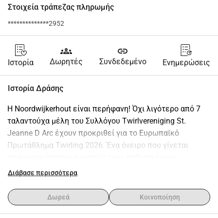
Στοιχεία τράπεζας πληρωμής
**************2952
groups
link
Δωρητές
Συνδεδεμένο
Ιστορία
Ενημερώσεις
Ιστορία Δράσης
Η Noordwijkerhout είναι περήφανη! Όχι λιγότερο από 7 
ταλαντούχα μέλη του Συλλόγου Twirlvereniging St. 
Jeanne D Arc έχουν προκριθεί για το Ευρωπαϊκό 
Πρωτάθλημα Twirling 2026. Ένα όνειρο που γίνεται 
πραγματικότητα για αυτούς τους παθιασμένους 
αθλητές.
Διάβασε περισσότερα
​Ο στόχος: Να λάμψουν στην υψηλότερη σκηνή.
Δωρεά
Κοινοποίηση
​Από 1 έως 5 Απριλίου 2026 θα διεξαχθεί το EK στο 