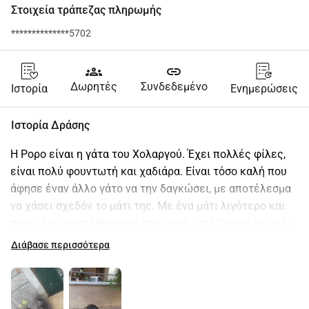
Στοιχεία τράπεζας πληρωμής
**************5702
groups
link
Δωρητές
Συνδεδεμένο
Ιστορία
Ενημερώσεις
Ιστορία Δράσης
H Ρορο είναι η γάτα του Χολαργού. Έχει πολλές φίλες, 
είναι πολύ φουντωτή και χαδιάρα. Είναι τόσο καλή που 
άφησε έναν άλλο γάτο να την δαγκώσει, με αποτέλεσμα 
να χάσει σχεδόν το μάτι της. Με ένα μάτι λιγότερο και 
πονεμένη, χτυπήθηκε και από αμάξι, σπάζοντας το πόδι 
της. Πλέον είναι κουτσή και γκαβή. Αλλά παραμένει 
Διάβασε περισσότερα
πολύ γλυκούλα, της αρέσει το φαγητό και θέλει να 
γυρίσει στη γειτονιά της για να παίξει με τις φίλες της. 
Το χειρουργείο που χρειάζεται κοστίζει σχεδόν όσο ο 