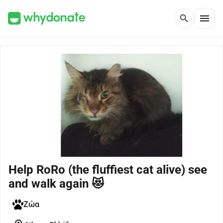
menu
search
Help RoRo (the fluffiest cat alive) see
and walk again 😻
Ζώα