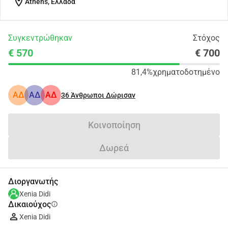
location_on
Athens, Ελλάδα
Συγκεντρώθηκαν
Στόχος
€ 570
€ 700
81,4%
χρηματοδοτημένο
ΑΔ
ΑΔ
ΑΔ
36
Άνθρωποι Δώρισαν
Κοινοποίηση
Δωρεά
Διοργανωτής
Xenia Didi
Δικαιούχος
info
Xenia Didi