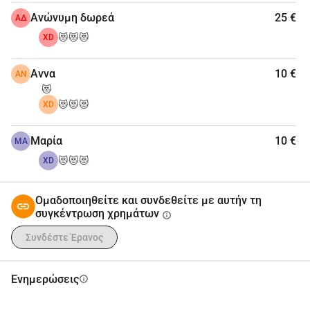
Ανώνυμη δωρεά
25 €
ΑΔ
😻😻😻
XD
Αννα
10 €
ΑΝ
😻
😻😻😻
XD
Μαρία
10 €
ΜΑ
😻😻😻
XD
Ομαδοποιηθείτε και συνδεθείτε με αυτήν τη
συγκέντρωση χρημάτων
info
Συνδέστε Έρανος
Ενημερώσεις
info