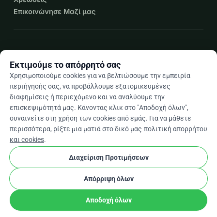
Επικοινώνησε Μαζί μας
expand_more
Περισσότεροι πόροι
Εκτιμούμε το απόρρητό σας
Χρησιμοποιούμε cookies για να βελτιώσουμε την εμπειρία
περιήγησής σας, να προβάλλουμε εξατομικευμένες
διαφημίσεις ή περιεχόμενο και να αναλύουμε την
arrow_drop_down
El
επισκεψιμότητά μας. Κάνοντας κλικ στο "Αποδοχή όλων",
συναινείτε στη χρήση των cookies από εμάς. Για να μάθετε
★★★★★
4,9 / 5 βάσει 500+ κριτικών
περισσότερα, ρίξτε μια ματιά στο δικό μας
πολιτική απορρήτου
και cookies
.
Διαχείριση Προτιμήσεων
© 2012–2026
WhyDonate
Απόρρητο και cookies
cookie
Όροι και προϋποθέσεις
Ρυθμίσεις Cookies
Απόρριψη όλων
Κατασκευασμένο στην Ευρώπη
★
stripe
Επαληθευμένος Συνεργάτης
check
Αποδοχή όλων
Κοινοποίηση
Δωρεά