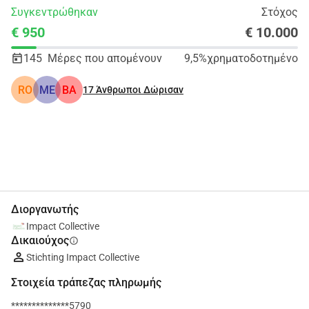
Συγκεντρώθηκαν
Στόχος
€ 950
€ 10.000
145
Μέρες που απομένουν
9,5%
χρηματοδοτημένο
RO
ME
BA
17
Άνθρωποι Δώρισαν
Κοινοποίηση
Δωρεά
Διοργανωτής
Impact Collective
Δικαιούχος
info
Stichting Impact Collective
Στοιχεία τράπεζας πληρωμής
**************5790