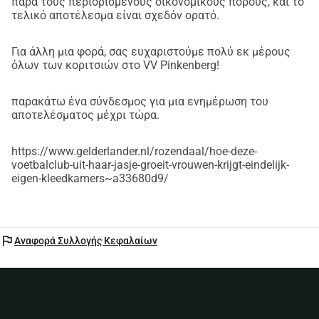
παρά τους περιορισμένους οικονομικούς πόρους, και το
τελικό αποτέλεσμα είναι σχεδόν ορατό.
Για άλλη μια φορά, σας ευχαριστούμε πολύ εκ μέρους
όλων των κοριτσιών στο VV Pinkenberg!
παρακάτω ένα σύνδεσμος για μια ενημέρωση του
αποτελέσματος μέχρι τώρα.
https://www.gelderlander.nl/rozendaal/hoe-deze-
voetbalclub-uit-haar-jasje-groeit-vrouwen-krijgt-eindelijk-
eigen-kleedkamers~a33680d9/
flag
Αναφορά Συλλογής Κεφαλαίων