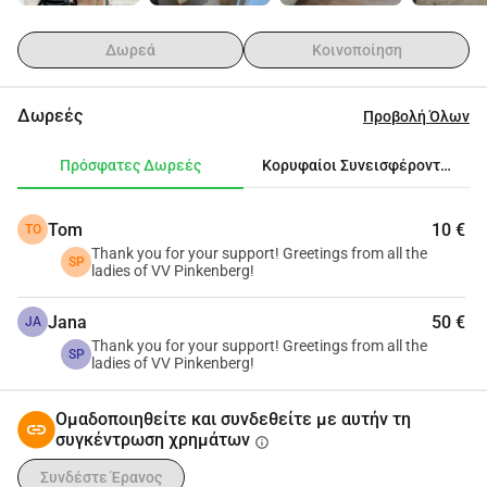
Σας ευχαριστούμε πολύ εκ των προτέρων.
Εκ μέρους της επιτροπής χορηγιών VV Pinkenberg και 
Δωρεά
Κοινοποίηση
DVOV
Joost, Daniël, Hans, Chris και Karin
Δωρεές
Προβολή Όλων
Πρόσφατες Δωρεές
Κορυφαίοι Συνεισφέροντες
Tom
10 €
TO
Thank you for your support! Greetings from all the
SP
ladies of VV Pinkenberg!
Jana
50 €
JA
Thank you for your support! Greetings from all the
SP
ladies of VV Pinkenberg!
Ομαδοποιηθείτε και συνδεθείτε με αυτήν τη
συγκέντρωση χρημάτων
info
Συνδέστε Έρανος