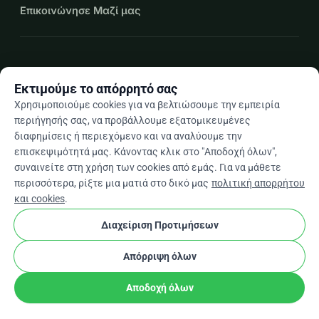
Επικοινώνησε Μαζί μας
expand_more
Περισσότεροι πόροι
Εκτιμούμε το απόρρητό σας
Χρησιμοποιούμε cookies για να βελτιώσουμε την εμπειρία
περιήγησής σας, να προβάλλουμε εξατομικευμένες
διαφημίσεις ή περιεχόμενο και να αναλύουμε την
arrow_drop_down
El
επισκεψιμότητά μας. Κάνοντας κλικ στο "Αποδοχή όλων",
συναινείτε στη χρήση των cookies από εμάς. Για να μάθετε
★★★★★
4,9 / 5 βάσει 500+ κριτικών
περισσότερα, ρίξτε μια ματιά στο δικό μας
πολιτική απορρήτου
και cookies
.
Διαχείριση Προτιμήσεων
© 2012–2026
WhyDonate
Απόρρητο και cookies
cookie
Όροι και προϋποθέσεις
Ρυθμίσεις Cookies
Απόρριψη όλων
Κατασκευασμένο στην Ευρώπη
★
stripe
Επαληθευμένος Συνεργάτης
check
Αποδοχή όλων
Κοινοποίηση
Δωρεά