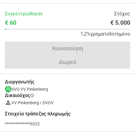
Συγκεντρώθηκαν
Στόχος
€ 60
€ 5.000
1,2%
χρηματοδοτημένο
Κοινοποίηση
Δωρεά
Διοργανωτής
SVO VV Pinkenberg
Δικαιούχος
info
VV Pinkenberg / DVOV
Στοιχεία τράπεζας πληρωμής
**************9322