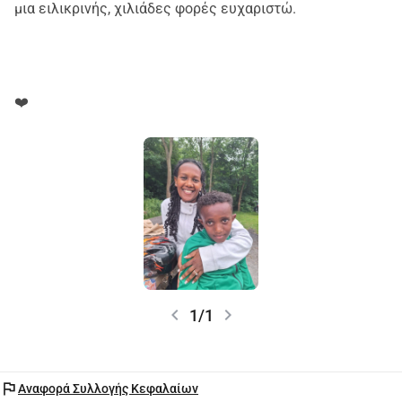
μια ειλικρινής, χιλιάδες φορές ευχαριστώ.
❤️
chevron_left
chevron_right
1/1
flag
Αναφορά Συλλογής Κεφαλαίων