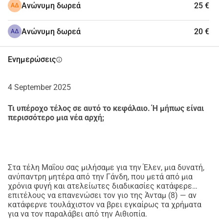
περιμένει στην Αιθιοπία.
Ανώνυμη δωρεά
25 €
ΑΔ
Ο Άνταμ, ο μικρότερος γιος μου, είναι πλέον οκτώ ετών. 
Κατάφερε να διαφύγει στην Αιθιοπία μαζί με τη μητέρα 
Ανώνυμη δωρεά
20 €
ΑΔ
μου. Έχει χορηγηθεί βίζα για επανένωση οικογένειας, 
αλλά αυτός περιμένει εκεί ήδη 18 μήνες. Για να 
Ενημερώσεις
info
μπορέσω να εγκαταλείψω τη χώρα, πρέπει να πληρώνω 
καθημερινά 10. Λόγω της μεγάλης αναμονής που 
4 September 2025
προκαλεί η γραφειοκρατία, το ποσό έχει φτάσει ήδη τα 
6000
 και συνεχίζει να αυξάνεται καθημερινά.
Τι υπέροχο τέλος σε αυτό το κεφάλαιο. Ή μήπως είναι
Επιπλέον, πρέπει να καλύψω και το αεροπορικό του 
περισσότερο μια νέα αρχή;
εισιτήριο. Έχω ήδη πληρώσει χιλιάδες ευρώ για 
εξετάσεις DNA και διοικητικά έξοδα. Έχω καταφέρει να 
συγκεντρώσω 3000 αλλά αυτό δεν είναι αρκετό.
Στα τέλη Μαΐου σας μιλήσαμε για την Έλεν, μια δυνατή,
ανύπαντρη μητέρα από την Γάνδη, που μετά από μια
Η επανένωση της οικογένειας 
χρόνια φυγή και ατελείωτες διαδικασίες κατάφερε
επιτέλους να επανενώσει τον γιο της Άνταμ (8) — αν
φαίνεται αδύνατη, παρά τα σωστά 
κατάφερνε τουλάχιστον να βρει εγκαίρως τα χρήματα
για να τον παραλάβει από την Αιθιοπία.
έγγραφα.