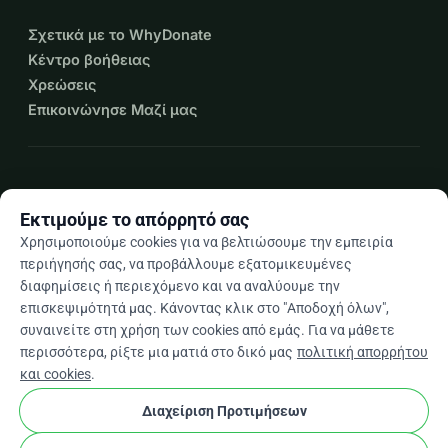
Σχετικά με το WhyDonate
Κέντρο βοήθειας
Χρεώσεις
Επικοινώνησε Μαζί μας
expand_more
Περισσότεροι πόροι
Εκτιμούμε το απόρρητό σας
Χρησιμοποιούμε cookies για να βελτιώσουμε την εμπειρία
περιήγησής σας, να προβάλλουμε εξατομικευμένες
διαφημίσεις ή περιεχόμενο και να αναλύουμε την
arrow_drop_down
El
επισκεψιμότητά μας. Κάνοντας κλικ στο "Αποδοχή όλων",
συναινείτε στη χρήση των cookies από εμάς. Για να μάθετε
★★★★★
4,9 / 5 βάσει 500+ κριτικών
περισσότερα, ρίξτε μια ματιά στο δικό μας
πολιτική απορρήτου
και cookies
.
Διαχείριση Προτιμήσεων
© 2012–2026
WhyDonate
Απόρρητο και cookies
cookie
Όροι και προϋποθέσεις
Ρυθμίσεις Cookies