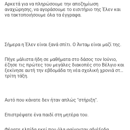
Κάθε βήμα έφερε μια σπίθα ελπίδας, αλλά και νέους 
Αρκετά για να πληρώσουμε την αποζημίωση
χρόνους αναμονής, νέα έξοδα, νέες αβεβαιότητες. Και εν 
αναχώρησης, να αγοράσουμε το εισιτήριο της Έλεν και
να τακτοποιήσουμε όλα τα έγγραφα.
τω μεταξύ, ο γιος μου περιμένει. Χωρίς σχολείο, χωρίς 
μέλλον, χωρίς τη μαμά του.
Το αρχικό σχέδιο ήταν ο Άνταμ να ταξιδέψει στο Βέλγιο 
Σήμερα η Έλεν είναι ξανά σπίτι. Ο Άνταμ είναι μαζί της.
υπό συνοδεία. Αλλά αυτή η επιλογή έχει απορριφθεί. Γι' 
αυτό θέλω τώρα να πάω εγώ στην Αιθιοπία για να τον 
παραλάβω.
Πήγε μάλιστα ήδη σε μαθήματα στο δάσος τον Ιούνιο,
έζησε τις πρώτες του μεγάλες διακοπές στο Βέλγιο και
ξεκίνησε αυτή την εβδομάδα τη νέα σχολική χρονιά στην
Γι' αυτό χρειάζομαι επειγόντως 
τρίτη τάξη.
στήριξη:
Για να μπορώ να πληρώσω το εκκρεμές ποσό στην 
Αυτό που κάνατε δεν ήταν απλώς "στήριξη".
Αιθιοπία
 Για το αεροπορικό μου εισιτήριο μετ' επιστροφής, και 
Επιστρέψατε ένα παιδί στη μητέρα του.
αυτό του Άνταμ
Για πρόσθετα έγγραφα και απρόβλεπτα έξοδα κατά τη 
Φέρατε ελπίδα εκεί που όλα φαίνονταν αδιέξοδα.