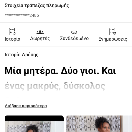
Στοιχεία τράπεζας πληρωμής
**************2485
groups
link
Δωρητές
Συνδεδεμένο
Ιστορία
Ενημερώσεις
Ιστορία Δράσης
Μία μητέρα. Δύο γιοι. Και 
ένας μακρύς, δύσκολος 
δρόμος προς την 
Διάβασε περισσότερα
επανένωση.