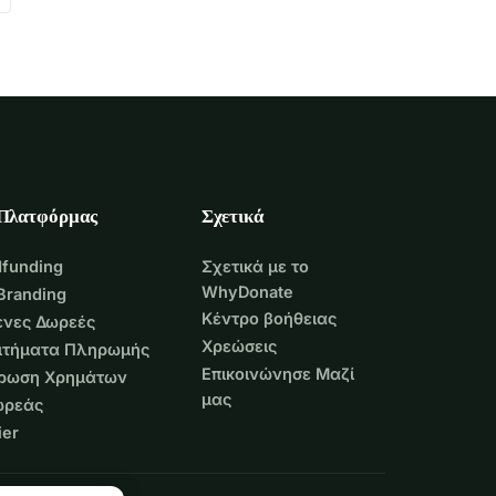
 Πλατφόρμας
Σχετικά
funding
Σχετικά με το
WhyDonate
Branding
Κέντρο βοήθειας
νες Δωρεές
Χρεώσεις
Αιτήματα Πληρωμής
Επικοινώνησε Μαζί
τρωση Χρημάτων
μας
ωρεάς
er