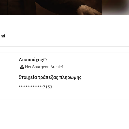
and
Δικαιούχος
info
Het Spurgeon Archief
Στοιχεία τράπεζας πληρωμής
**************7153