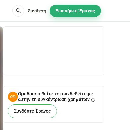
search
Σύνδεση
Ξεκινήστε Έρανος
Κοινοποίηση
Δωρεά
Ομαδοποιηθείτε και συνδεθείτε με
αυτήν τη συγκέντρωση χρημάτων
info
Συνδέστε Έρανος