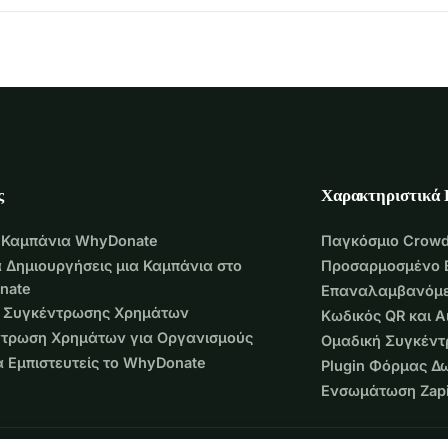
ς
Χαρακτηριστικά
 Καμπάνια WhyDonate
Παγκόσμιο Crowd
 Δημιουργήσεις μια Καμπάνια στο
Προσαρμοσμένο 
nate
Επαναλαμβανόμε
 Συγκέντρωσης Χρημάτων
Κωδικός QR και 
τρωση Χρημάτων για Οργανισμούς
Ομαδική Συγκέν
να Εμπιστευτείς το WhyDonate
Plugin Φόρμας Δ
Ενσωμάτωση Zapi