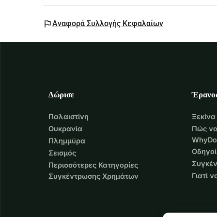
flag
Αναφορά Συλλογής Κεφαλαίων
Δώρισε
Έρανο
Παλαιστίνη
Ξεκίνα
Ουκρανία
Πώς να
WhyDo
Πλημμύρα
Οδηγοί
Σεισμός
Συγκέν
Περισσότερες Κατηγορίες
Γιατί 
Συγκέντρωσης Χρημάτων