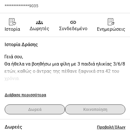
**************9035
groups
link
Δωρητές
Συνδεδεμένο
Ιστορία
Ενημερώσεις
Ιστορία Δράσης
Γειά σου,
Θα ήθελα να βοηθήσω μια φίλη με 3 παιδιά ηλικίας 3/6/8 
ετών, καθώς ο άντρας της πέθανε ξαφνικά στα 42 του 
χρόνια.
Τώρα είναι μόνη της με όλα τα έξοδα, κηδεία, 
Διάβασε περισσότερα
ολοκλήρωση σπιτιού κ.λπ... γι' αυτό κάθε μικρή δωρεά 
θα βοηθήσει πραγματικά
Δωρεά
Κοινοποίηση
Θέλω να ευχαριστήσω από καρδιάς όλους τους δωρητές
Δωρεές
Προβολή Όλων