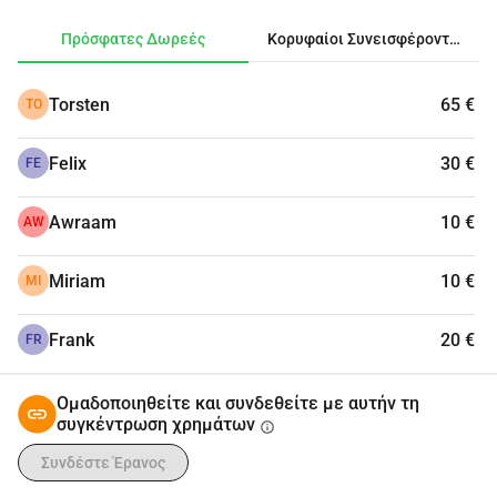
Πρόσφατες Δωρεές
Κορυφαίοι Συνεισφέροντες
Torsten
65 €
TO
Felix
30 €
FE
Awraam
10 €
AW
Miriam
10 €
MI
Frank
20 €
FR
Ομαδοποιηθείτε και συνδεθείτε με αυτήν τη
συγκέντρωση χρημάτων
info
Συνδέστε Έρανος