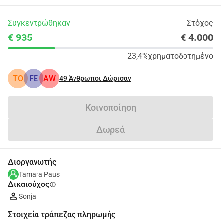
Συγκεντρώθηκαν
Στόχος
€ 935
€ 4.000
23,4%
χρηματοδοτημένο
TO
FE
AW
49
Άνθρωποι Δώρισαν
Κοινοποίηση
Δωρεά
Διοργανωτής
Tamara Paus
Δικαιούχος
info
Sonja
Στοιχεία τράπεζας πληρωμής