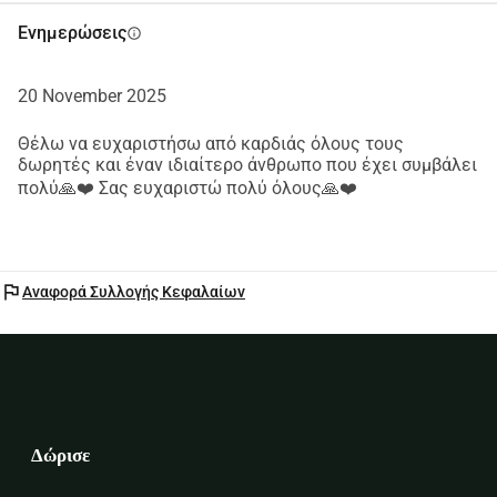
Ενημερώσεις
info
20 November 2025
Θέλω να ευχαριστήσω από καρδιάς όλους τους
δωρητές και έναν ιδιαίτερο άνθρωπο που έχει συμβάλει
πολύ🙏❤️ Σας ευχαριστώ πολύ όλους🙏❤️
flag
Αναφορά Συλλογής Κεφαλαίων
Δώρισε