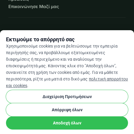
Επικοινώνησε Μαζί μας
expand_more
Περισσότεροι πόροι
Εκτιμούμε το απόρρητό σας
Χρησιμοποιούμε cookies για να βελτιώσουμε την εμπειρία
περιήγησής σας, να προβάλλουμε εξατομικευμένες
διαφημίσεις ή περιεχόμενο και να αναλύουμε την
arrow_drop_down
El
επισκεψιμότητά μας. Κάνοντας κλικ στο "Αποδοχή όλων",
συναινείτε στη χρήση των cookies από εμάς. Για να μάθετε
★★★★★
4,9 / 5 βάσει 500+ κριτικών
περισσότερα, ρίξτε μια ματιά στο δικό μας
πολιτική απορρήτου
και cookies
.
Διαχείριση Προτιμήσεων
© 2012–2026
WhyDonate
Απόρρητο και cookies
cookie
Όροι και προϋποθέσεις
Ρυθμίσεις Cookies
Απόρριψη όλων
Κατασκευασμένο στην Ευρώπη
★
stripe
Επαληθευμένος Συνεργάτης
check
Αποδοχή όλων